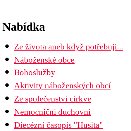
Nabídka
Ze života aneb když potřebuji...
Náboženské obce
Seznam náboženských obcí
Bohoslužby
Mapa diecéze
Aktivity náboženských obcí
Ze společenství církve
Nemocniční duchovní
Diecézní časopis "Husita"