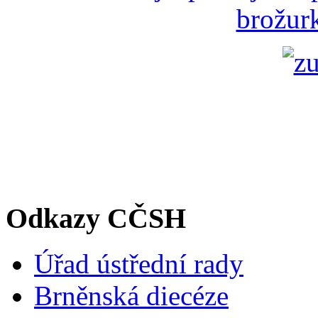
brožurk
Odkazy CČSH
Úřad ústřední rady
Brněnská diecéze