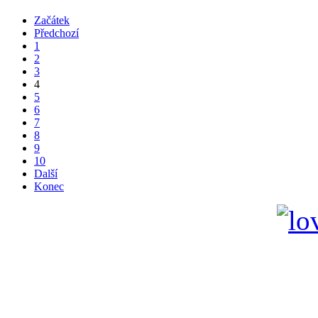
Začátek
Předchozí
1
2
3
4
5
6
7
8
9
10
Další
Konec