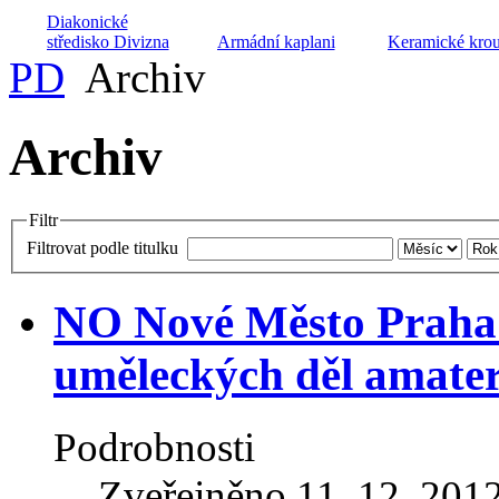
Diakonické
středisko Divizna
Armádní kaplani
Keramické kro
PD
Archiv
Archiv
Archa ZŠ a MŠ při
Projekt péče o
Husův institut
CČSH
manželské páry
teologických stu
Filtr
Filtrovat podle titulku
NO Nové Město Praha 
Domov na půl cesty
Církevní ZUŠ
Dětský domov
Maják
Harmonie
Husita
uměleckých děl amate
Podrobnosti
Zveřejněno 11. 12. 201