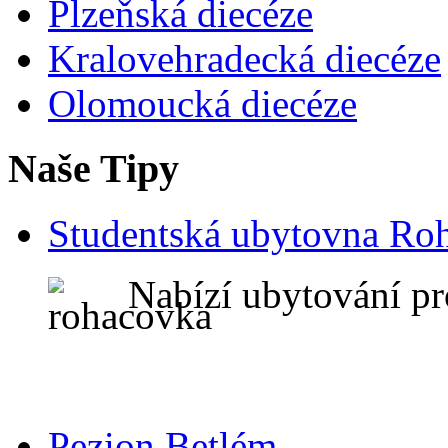
Plzeňská diecéze
Kralovehradecká diecéze
Olomoucká diecéze
Naše Tipy
Studentská ubytovna Ro
Nabízí ubytování pr
Pezion Betlém