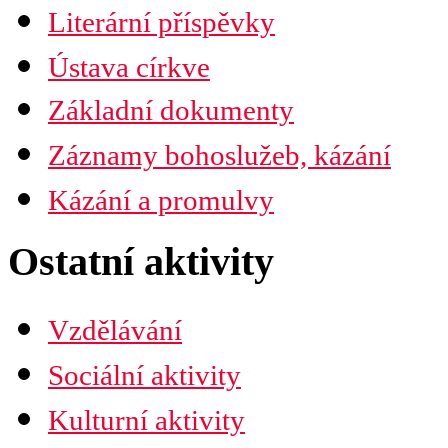
Časopis Husita
Literární příspěvky
Předplatné
Prodejní místa
Ústava církve
Kontakty
PDF verze ke stažení
Základní dokumenty
Preambule
Ustanovení všobecná
Záznamy bohoslužeb, kázání
Závěrečná ustanovení
Organizační uspořádání
Náboženská obec
Kázání a promulvy
Diecéze
Ústřední rada
Husitská fakulta
Ostatní aktivity
Vzdělávání
Sociální aktivity
Kulturní aktivity