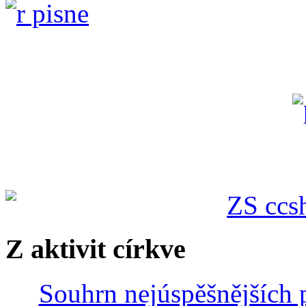
Z aktivit církve
Souhrn nejúspěšnějších p