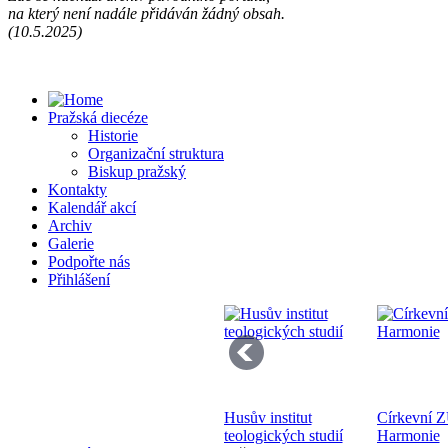
na který není nadále přidáván žádný obsah.
Př
(10.5.2025)
13
Pražská diecéze
Historie
Organizační struktura
Biskup pražský
Kontakty
Kalendář akcí
Se
Archiv
pr
Galerie
di
Podpořte nás
Přihlášení
Husův institut
Církevní 
Bo
teologických studií
Harmonie
K 