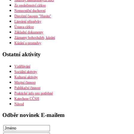
Aktivity náboženských obcí
Mapa diecéze
Ze společenství církve
Nemocniční duchovní
Diecézní časopis "Husita"
Literární příspěvky
Časopis Husita
Ústava církve
Předplatné
Základní dokumenty
Prodejní místa
PDF verze ke stažení
Záznamy bohoslužeb, kázání
Kontakty
Preambule
Kázání a promulvy
Ustanovení všobecná
Závěrečná ustanovení
Ostatní aktivity
Organizační uspořádání
Náboženská obec
Diecéze
Vzdělávání
Ústřední rada
Sociální aktivity
Husitská fakulta
Kulturní aktivity
Misijní činnost
Publikační činnost
Praktické info pro potřebné
Katecheze CČSH
Návod
Odběr novinek E-mailem