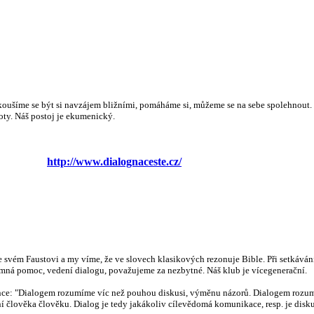
Sociální poradna
Archa ZŠ a MŠ při
Hospic D
estě
Nusle
CČSH
Pastýře
Pokoušíme se být si navzájem bližními, pomáháme si, můžeme se na sebe spolehnout.
oty. Náš postoj je ekumenický.
http://www.dialognaceste.cz/
Domov na půl cesty
Centrum volného
 kroužky
Maják
času Hláska
 ve svém Faustovi a my víme, že ve slovech klasikových rezonuje Bible. Při setkáván
mná pomoc, vedení dialogu, považujeme za nezbytné. Náš klub je vícegenerační.
tence: "Dialogem rozumíme víc než pouhou diskusi, výměnu názorů. Dialogem rozu
ní člověka člověku. Dialog je tedy jakákoliv cílevědomá komunikace, resp. je diskus