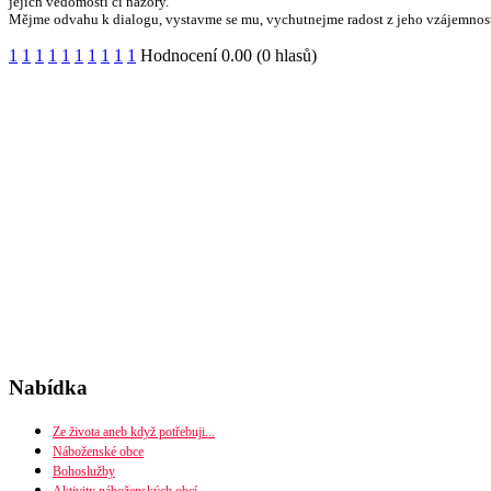
jejich vědomosti či názory."
Mějme odvahu k dialogu, vystavme se mu, vychutnejme radost z jeho vzájemnost
1
1
1
1
1
1
1
1
1
1
Hodnocení 0.00 (0 hlasů)
Nabídka
Ze života aneb když potřebuji...
Náboženské obce
Bohoslužby
Seznam náboženských obcí