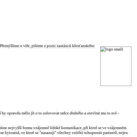
obrého
 Přemýšlíme o víře, píšeme z pozic zastánců křesťanského
í by opravdu mělo jít o to oslovovat srdce druhého a otevírat mu to své -
míme nejvyšší formu vzájemné lidské komunikace, při které se ve vzájemném
e bytostná, ve které se "nasazují" všechny vnitřní schopnosti partnerů, nejen