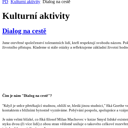
PD
Kulturní aktivity
Dialog na cestě
Kulturní aktivity
Dialog na cestě
Projekt péče o
manželské páry
Dialog na c
Jsme otevřené společenství tolerantních lidí, kteří respektují svobodu názoru. 
životního přístupu. Klademe si stále otázky a reflektujeme základní životní hodn
Nízkoprahový klub
Keramické
Čím je nám "Dialog na cestě"?
"Když je srdce přetékající studnou, ohlíží se, hledá jinou studnici," říká Goethe
kontaktem s bližními bytostně vyzráváme. Pobývání pospolu, spolupráce a vzáje
Je nám velmi blízké, co říká filosof Milan Machovec v knize Smysl lidské exis
styku dvou (či více lidí) z obou stran vědomě usiluje o takovéto celkové rozevře