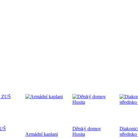
edpremiéra dokumentárního filmu
.9.2024 od 19:00 v CČSH Mnichovice, za podpory Středočeského kra
tkání nověpokřtěných na Pražské diecézi
oběhne 21.9.2024 od 10:00 v kostele sv. Mikuláše a po té na zahra
ecéze
ZUŠ
Dětský domov
Diakonic
hoslužba ke dni válečných veteránů 10.11.2024
Armádní kaplani
Husita
středisko
ukončení 1. sv. války a k 83. výročí úmrtí bratra Jana Opletala