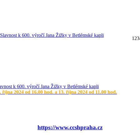
1
2
3
avnost k 600. výročí Jana Žižky v Betlémské kapli
. října 2024 od 16.00 hod. a 13. října 2024 od 11.00 hod.
https://www.ccshpraha.cz