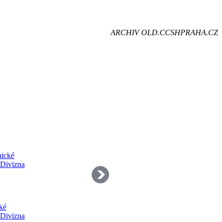
je
ARCHIV OLD.CCSHPRAHA.CZ
dě
ké
 Divizna