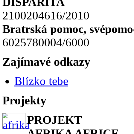
DISPARITA
2100204616/2010
Bratrská pomoc, svépomoc
6025780004/6000
Zajímavé odkazy
Blízko tebe
Projekty
PROJEKT
AFRIKA AFRICE