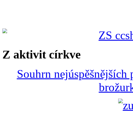
Z aktivit církve
Souhrn nejúspěšnějších p
brožurk