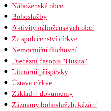
Náboženské obce
Seznam náboženských obcí
Bohoslužby
Mapa diecéze
Aktivity náboženských obcí
Ze společenství církve
Nemocniční duchovní
Diecézní časopis "Husita"
Časopis Husita
Literární příspěvky
Předplatné
Prodejní místa
Ústava církve
Kontakty
PDF verze ke stažení
Základní dokumenty
Preambule
Ustanovení všobecná
Záznamy bohoslužeb, kázání
Závěrečná ustanovení
Organizační uspořádání