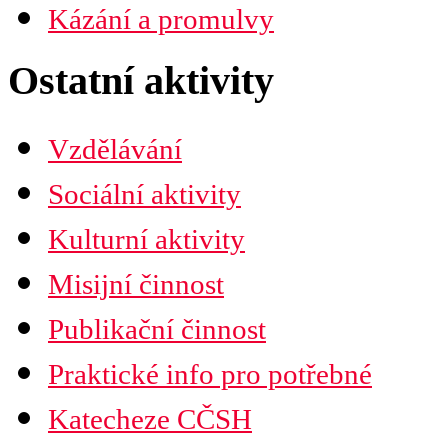
Náboženská obec
Kázání a promulvy
Diecéze
Ústřední rada
Husitská fakulta
Ostatní aktivity
Vzdělávání
Sociální aktivity
Kulturní aktivity
Misijní činnost
Publikační činnost
Praktické info pro potřebné
Katecheze CČSH