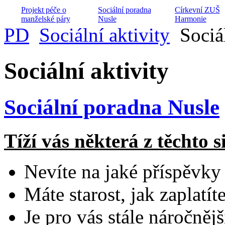
Projekt péče o
Sociální poradna
Církevní ZUŠ
manželské páry
Nusle
Harmonie
PD
Sociální aktivity
Sociá
Sociální aktivity
Diakonické
Hospic Dobrého
Husův institut
středisko Divizna
Pastýře
teologických stu
Sociální poradna Nusle
Tíží vás některá z těchto s
Dětský domov
Husita
Nízkoprahový klub
Dialog na cestě
Nevíte na jaké příspěvky
Máte starost, jak zaplatí
Je pro vás stále náročněj