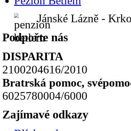
Pezion Betlém
Jánské Lázně - Krk
Podpořte nás
DISPARITA
2100204616/2010
Bratrská pomoc, svépomoc
6025780004/6000
Zajímavé odkazy