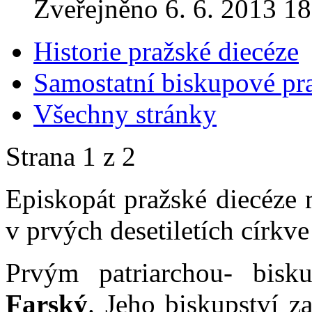
Zveřejněno 6. 6. 2013 18
Historie pražské diecéze
Samostatní biskupové pr
Všechny stránky
Strana 1 z 2
Episkopát pražské diecéze 
v prvých desetiletích církv
Prvým patriarchou- bis
Farský
. Jeho biskupství z