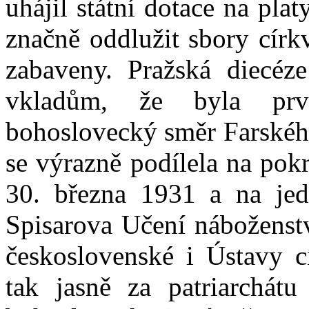
uhájil státní dotace na pla
značně oddlužit sbory círk
zabaveny. Pražská diecéze
vkladům, že byla prvn
bohoslovecký směr Farského
se výrazně podílela na pok
30. března 1931 a na jed
Spisarova Učení náboženstv
československé i Ústavy c
tak jasně za patriarchátu