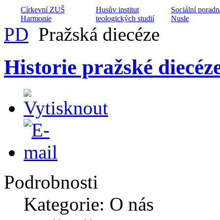
Církevní ZUŠ
Husův institut
Sociální poradn
Harmonie
teologických studií
Nusle
PD
Pražská diecéze
Historie pražské diecéz
Projekt péče o
Dětský domov
manželské páry
Armádní kaplani
Husita
Archa ZŠ a MŠ při
Diakonické
CČSH
Dialog na cestě
středisko Diviz
Podrobnosti
Kategorie: O nás