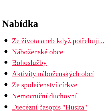
Nabídka
Ze života aneb když potřebuji...
Náboženské obce
Seznam náboženských obcí
Bohoslužby
Mapa diecéze
Aktivity náboženských obcí
Ze společenství církve
Nemocniční duchovní
Diecézní časopis "Husita"