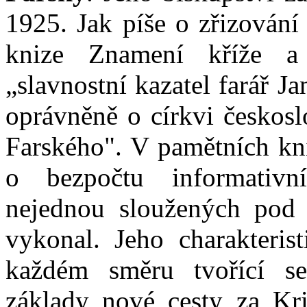
1925. Jak píše o zřizování
knize Znamení kříže a 
„slavnostní kazatel farář J
oprávněně o církvi českosl
Farského". V pamětních kni
o bezpočtu informativn
nejednou sloužených pod 
vykonal. Jeho charakteris
každém směru tvořící se
základy nové cesty za Kri