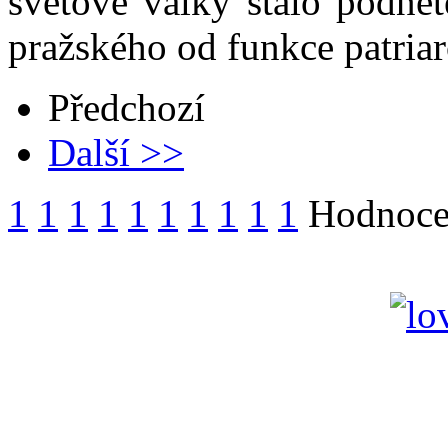
světové války stalo podně
pražského od funkce patriar
Předchozí
Další >>
1
1
1
1
1
1
1
1
1
1
Hodnocen