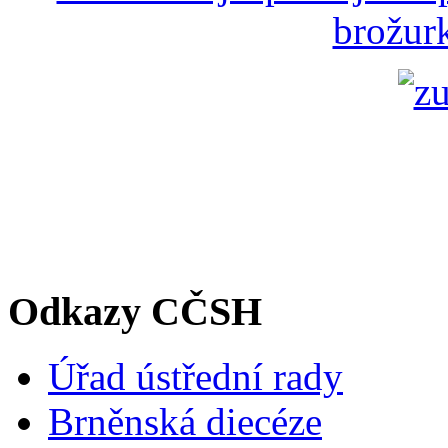
brožurk
Odkazy CČSH
Úřad ústřední rady
Brněnská diecéze