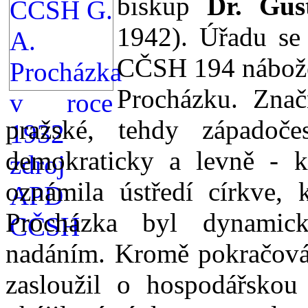
biskup
Dr. Gust
1942). Úřadu se 
CČSH 194 nábožen
Procházku. Znač
pražské, tehdy západoče
demokraticky a levně - 
oznámila ústředí církve, 
Procházka byl dynamic
nadáním. Kromě pokračová
zasloužil o hospodářskou 