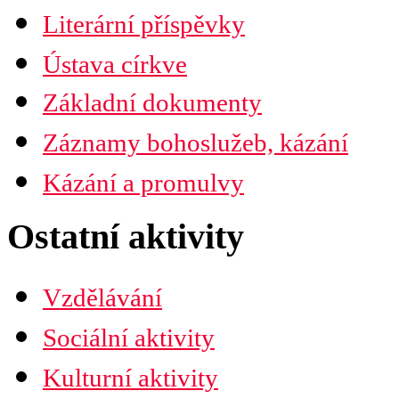
Časopis Husita
Literární příspěvky
Předplatné
Prodejní místa
Ústava církve
Kontakty
PDF verze ke stažení
Základní dokumenty
Preambule
Ustanovení všobecná
Záznamy bohoslužeb, kázání
Závěrečná ustanovení
Organizační uspořádání
Náboženská obec
Kázání a promulvy
Diecéze
Ústřední rada
Husitská fakulta
Ostatní aktivity
Vzdělávání
Sociální aktivity
Kulturní aktivity