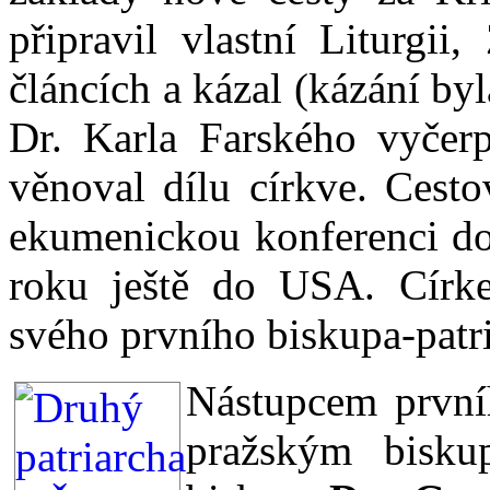
připravil vlastní Liturgii
článcích a kázal (kázání byl
Dr. Karla Farského vyčerpá
věnoval dílu církve. Cesto
ekumenickou konferenci do
roku ještě do USA. Círke
svého prvního biskupa-patr
Nástupcem prvníh
pražským bisku