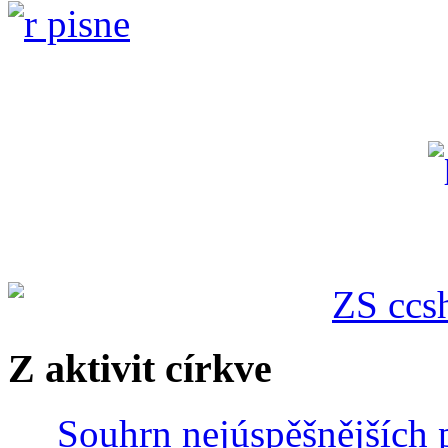
Z aktivit církve
Souhrn nejúspěšnějších p