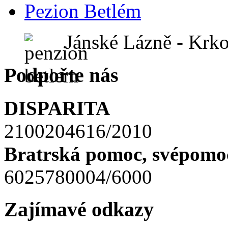
Pezion Betlém
Jánské Lázně - Krk
Podpořte nás
DISPARITA
2100204616/2010
Bratrská pomoc, svépomoc
6025780004/6000
Zajímavé odkazy