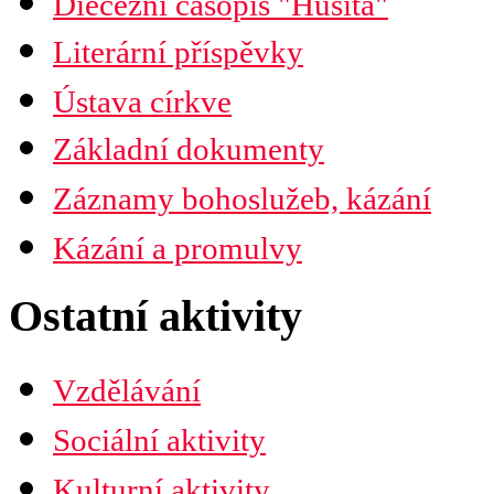
Diecézní časopis "Husita"
Časopis Husita
Literární příspěvky
Předplatné
Prodejní místa
Ústava církve
Kontakty
PDF verze ke stažení
Základní dokumenty
Preambule
Ustanovení všobecná
Záznamy bohoslužeb, kázání
Závěrečná ustanovení
Organizační uspořádání
Náboženská obec
Kázání a promulvy
Diecéze
Ústřední rada
Husitská fakulta
Ostatní aktivity
Vzdělávání
Sociální aktivity
Kulturní aktivity