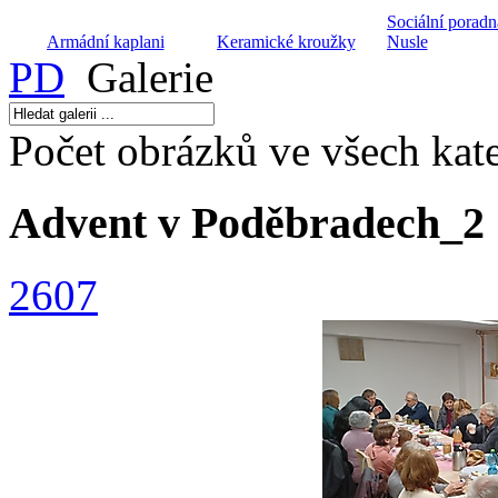
Sociální poradn
Armádní kaplani
Keramické kroužky
Nusle
PD
Galerie
Počet obrázků ve všech kate
Diakonické
Archa ZŠ a MŠ při
Dětský domov
středisko Divizna
CČSH
Husita
Advent v Poděbradech_2
2607
Hospic Dobrého
Projekt péče o
Dialog na cestě
Pastýře
manželské páry