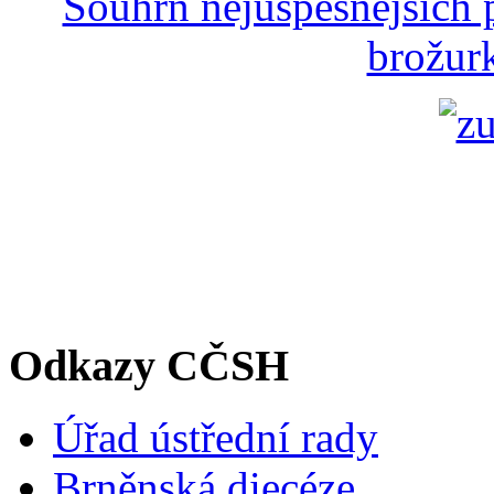
Souhrn nejúspěšnějších p
brožurk
Odkazy CČSH
Úřad ústřední rady
Brněnská diecéze