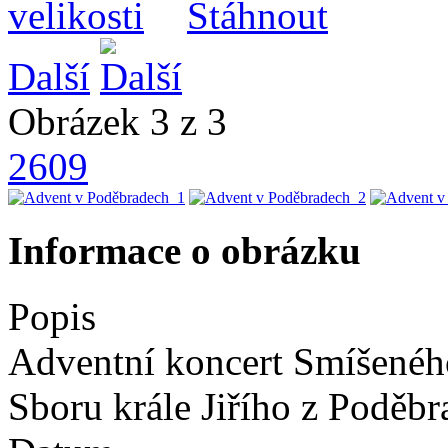
Další
Obrázek 3 z 3
2609
Informace o obrázku
Popis
Adventní koncert Smíšeného
Sboru krále Jiřího z Poděb