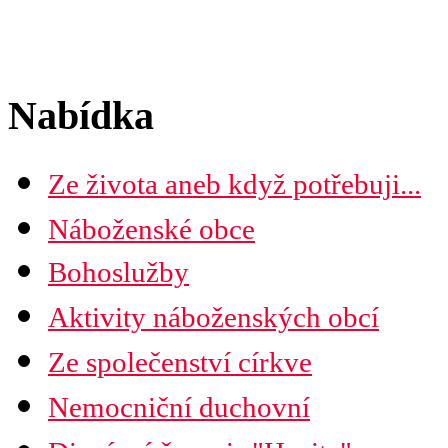
Nabídka
Ze života aneb když potřebuji...
Náboženské obce
Seznam náboženských obcí
Bohoslužby
Mapa diecéze
Aktivity náboženských obcí
Ze společenství církve
Nemocniční duchovní