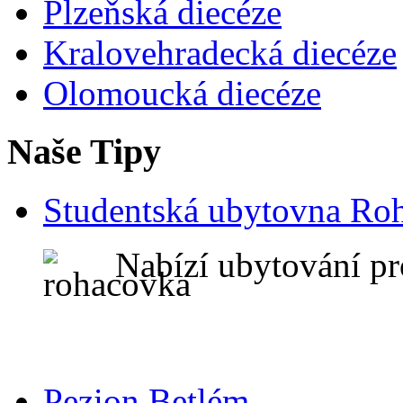
Plzeňská diecéze
Kralovehradecká diecéze
Olomoucká diecéze
Naše Tipy
Studentská ubytovna Ro
Nabízí ubytování pr
Pezion Betlém