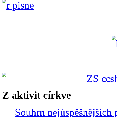
Z aktivit církve
Souhrn nejúspěšnějších p