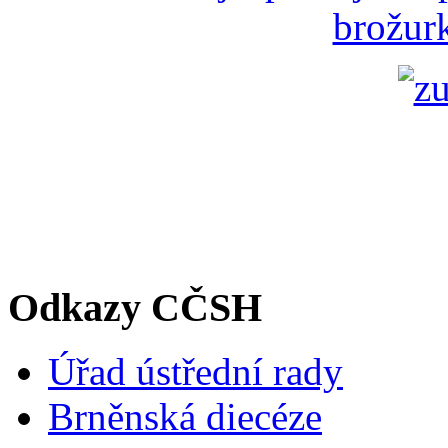
brožurk
Odkazy CČSH
Úřad ústřední rady
Brněnská diecéze