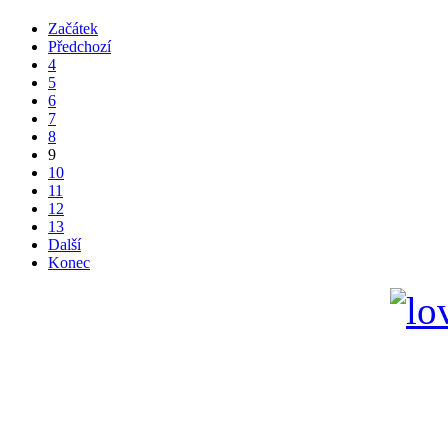
Začátek
Předchozí
4
5
6
7
8
9
10
11
12
13
Další
Konec