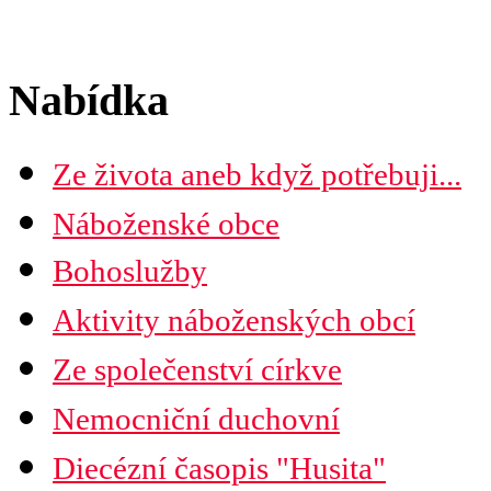
Nabídka
Ze života aneb když potřebuji...
Náboženské obce
Seznam náboženských obcí
Bohoslužby
Mapa diecéze
Aktivity náboženských obcí
Ze společenství církve
Nemocniční duchovní
Diecézní časopis "Husita"