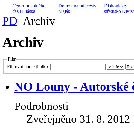
Centrum volného
Domov na půl cesty
Diakonické
času Hláska
Maják
středisko Diviz
PD
Archiv
Archiv
Archa ZŠ a MŠ při
Keramické kroužky
CČSH
Armádní kaplan
Filtr
Filtrovat podle titulku
NO Louny - Autorské č
Sociální poradna
Církevní ZUŠ
Nízkoprahový klub
Nusle
Harmonie
Podrobnosti
Zveřejněno 31. 8. 2012