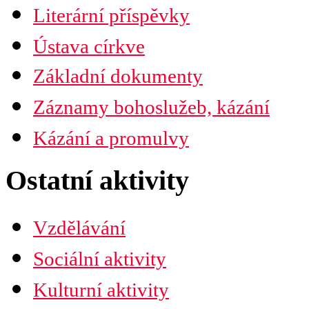
Časopis Husita
Literární příspěvky
Předplatné
Prodejní místa
Ústava církve
Kontakty
PDF verze ke stažení
Základní dokumenty
Preambule
Ustanovení všobecná
Záznamy bohoslužeb, kázání
Závěrečná ustanovení
Organizační uspořádání
Náboženská obec
Kázání a promulvy
Diecéze
Ústřední rada
Husitská fakulta
Ostatní aktivity
Vzdělávání
Sociální aktivity
Kulturní aktivity