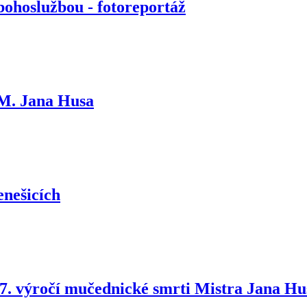
 bohoslužbou - fotoreportáž
M. Jana Husa
enešicích
7. výročí mučednické smrti Mistra Jana Hu