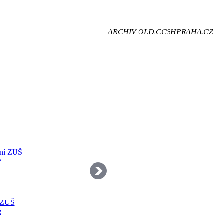
je
ARCHIV OLD.CCSHPRAHA.CZ
dě
 ZUŠ
e