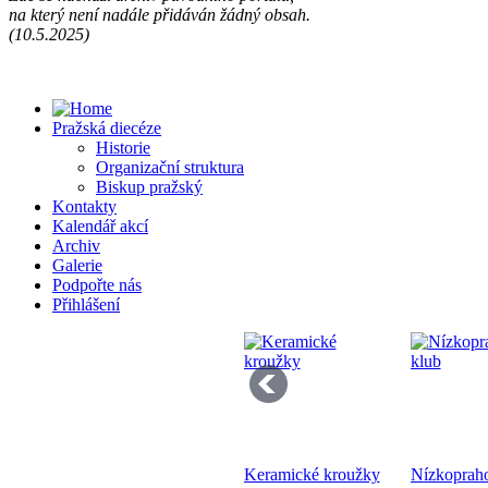
na který není nadále přidáván žádný obsah.
Př
(10.5.2025)
13
Pražská diecéze
Historie
Organizační struktura
Biskup pražský
Kontakty
Kalendář akcí
Se
Archiv
pr
Galerie
di
Podpořte nás
Přihlášení
Bo
Keramické kroužky
Nízkoprah
K 