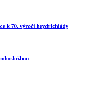
e k 70. výročí heydrichiády
 bohoslužbou