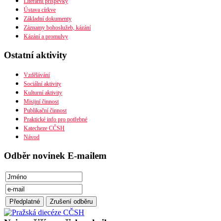
Literární příspěvky
Časopis Husita
Ústava církve
Předplatné
Základní dokumenty
Prodejní místa
PDF verze ke stažení
Záznamy bohoslužeb, kázání
Kontakty
Preambule
Kázání a promulvy
Ustanovení všobecná
Závěrečná ustanovení
Ostatní aktivity
Organizační uspořádání
Náboženská obec
Diecéze
Vzdělávání
Ústřední rada
Sociální aktivity
Husitská fakulta
Kulturní aktivity
Misijní činnost
Publikační činnost
Praktické info pro potřebné
Katecheze CČSH
Návod
Odběr novinek E-mailem