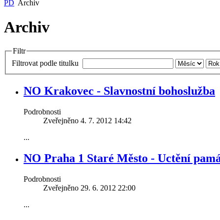
PD
Archiv
Archiv
Filtr
Projekt péče o
manželské páry
Dialog na c
Filtrovat podle titulku
NO Krakovec - Slavnostní bohoslužba
Podrobnosti
Zveřejněno 4. 7. 2012 14:42
Archa ZŠ a MŠ při
Hospic Do
CČSH
Pastýře
...
NO Praha 1 Staré Město - Uctění pamá
Podrobnosti
Zveřejněno 29. 6. 2012 22:00
...