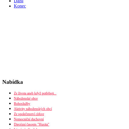
Další
Konec
Nabídka
Ze života aneb když potřebuji...
Náboženské obce
Bohoslužby
Seznam náboženských obcí
Aktivity náboženských obcí
Mapa diecéze
Ze společenství církve
Nemocniční duchovní
Diecézní časopis "Husita"