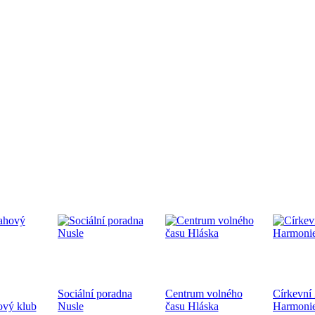
edpremiéra dokumentárního filmu
.9.2024 od 19:00 v CČSH Mnichovice, za podpory Středočeského kra
tkání nověpokřtěných na Pražské diecézi
oběhne 21.9.2024 od 10:00 v kostele sv. Mikuláše a po té na zahra
ecéze
Sociální poradna
Centrum volného
Církevní
hoslužba ke dni válečných veteránů 10.11.2024
ový klub
Nusle
času Hláska
Harmoni
ukončení 1. sv. války a k 83. výročí úmrtí bratra Jana Opletala