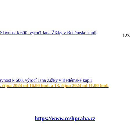
1
2
3
avnost k 600. výročí Jana Žižky v Betlémské kapli
. října 2024 od 16.00 hod. a 13. října 2024 od 11.00 hod.
https://www.ccshpraha.cz