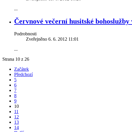
...
Červnové večerní husitské bohoslužby 
Podrobnosti
Zveřejněno 6. 6. 2012 11:01
...
Strana 10 z 26
Začátek
Předchozí
5
6
7
8
9
10
11
12
13
14