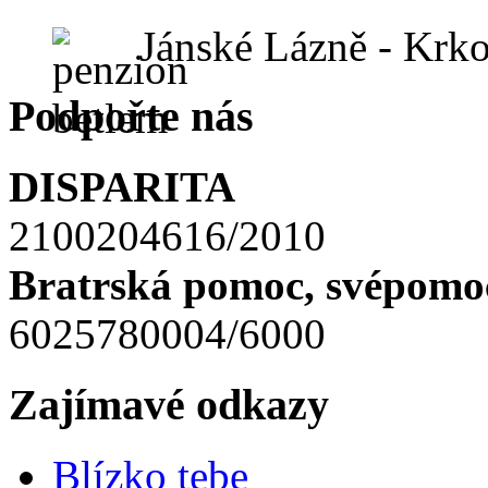
Jánské Lázně - Krk
Podpořte nás
DISPARITA
2100204616/2010
Bratrská pomoc, svépomoc
6025780004/6000
Zajímavé odkazy
Blízko tebe