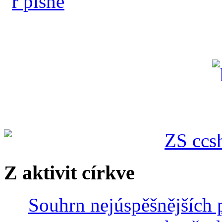
Z aktivit církve
Souhrn nejúspěšnějších p