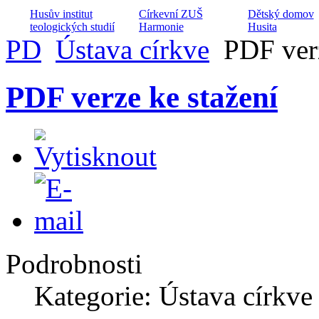
Husův institut
Církevní ZUŠ
Dětský domov
teologických studií
Harmonie
Husita
PD
Ústava církve
PDF verz
PDF verze ke stažení
Centrum volného
Hospic Dobrého
času Hláska
Pastýře
Dialog na cestě
Projekt péče o
Diakonické
manželské páry
středisko Divizna
Armádní kaplan
Podrobnosti
Kategorie: Ústava církve