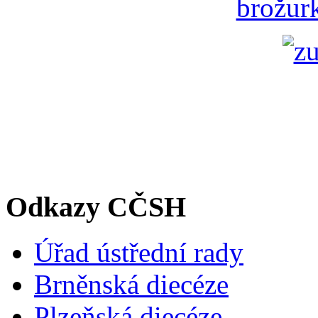
brožurk
Odkazy CČSH
Úřad ústřední rady
Brněnská diecéze
Plzeňská diecéze