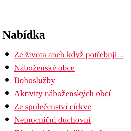
Nabídka
Ze života aneb když potřebuji...
Náboženské obce
Seznam náboženských obcí
Bohoslužby
Mapa diecéze
Aktivity náboženských obcí
Ze společenství církve
Nemocniční duchovní