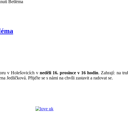
nutí Betléma
tléma
mov
Církevní ZUŠ
Keramické kroužky
Harmonie
Dialog na
Domov na půl cesty
boru v Holešovicích v
neděli 16. prosince v 16 hodin
. Zahrají: na tr
ový klub
Maják
Armádní kaplani
Jedličková. Přijďte se s námi na chvíli zastavit a radovat se.