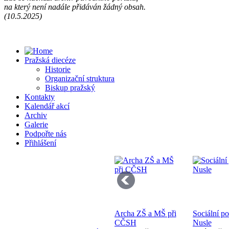
na který není nadále přidáván žádný obsah.
Př
(10.5.2025)
13
Pražská diecéze
Historie
Organizační struktura
Biskup pražský
Kontakty
Kalendář akcí
Se
Archiv
pr
Galerie
di
Podpořte nás
Přihlášení
Archa ZŠ a MŠ při
Sociální p
Bo
CČSH
Nusle
K 