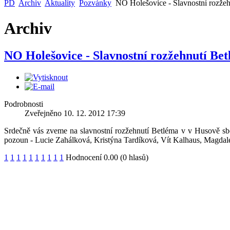
PD
Archiv
Aktuality
Pozvánky
NO Holešovice - Slavnostní rozžeh
Archiv
NO Holešovice - Slavnostní rozžehnutí Be
Husův institut
Dětský do
teologických studií
Husita
Podrobnosti
Zveřejněno 10. 12. 2012 17:39
Projekt péče o
Srdečně vás zveme na slavnostní rozžehnutí Betléma v v Husově s
manželské páry
Nízkoprah
pozoun - Lucie Zahálková, Kristýna Tardíková, Vít Kalhaus, Magdalena 
1
1
1
1
1
1
1
1
1
1
Hodnocení 0.00 (0 hlasů)