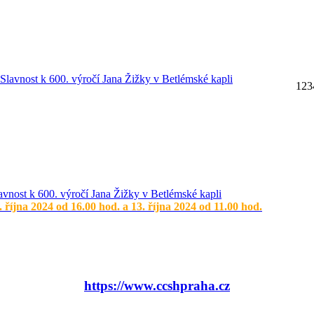
1
2
3
avnost k 600. výročí Jana Žižky v Betlémské kapli
. října 2024 od 16.00 hod. a 13. října 2024 od 11.00 hod.
https://www.ccshpraha.cz