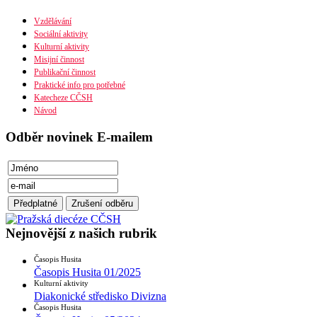
Náboženská obec
Diecéze
Vzdělávání
Ústřední rada
Sociální aktivity
Husitská fakulta
Kulturní aktivity
Misijní činnost
Publikační činnost
Praktické info pro potřebné
Katecheze CČSH
Návod
Odběr novinek E-mailem
Nejnovější z našich rubrik
Časopis Husita
Časopis Husita 01/2025
Kulturní aktivity
Diakonické středisko Divizna
Časopis Husita