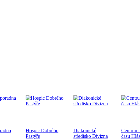
edpremiéra dokumentárního filmu
.9.2024 od 19:00 v CČSH Mnichovice, za podpory Středočeského kra
tkání nověpokřtěných na Pražské diecézi
oběhne 21.9.2024 od 10:00 v kostele sv. Mikuláše a po té na zahra
ecéze
oradna
Hospic Dobrého
Diakonické
Centrum 
hoslužba ke dni válečných veteránů 10.11.2024
Pastýře
středisko Divizna
času Hlá
ukončení 1. sv. války a k 83. výročí úmrtí bratra Jana Opletala