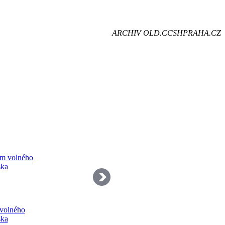
je
ARCHIV OLD.CCSHPRAHA.CZ
dě
volného
ska