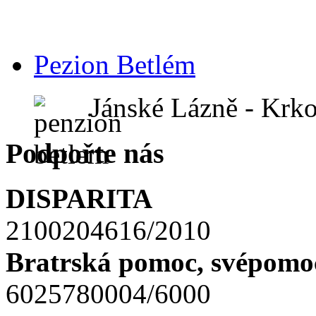
Pezion Betlém
Jánské Lázně - Krk
Podpořte nás
DISPARITA
2100204616/2010
Bratrská pomoc, svépomoc
6025780004/6000