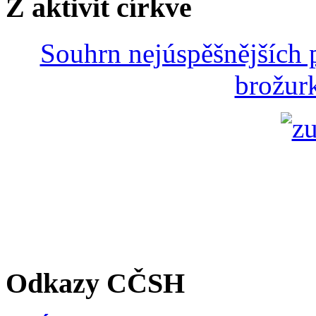
Z aktivit církve
Souhrn nejúspěšnějších p
brožurk
Odkazy CČSH