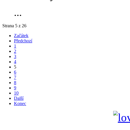
...
Strana 5 z 26
Začátek
Předchozí
1
2
3
4
5
6
7
8
9
10
Další
Konec