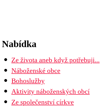
Nabídka
Ze života aneb když potřebuji...
Náboženské obce
Seznam náboženských obcí
Bohoslužby
Mapa diecéze
Aktivity náboženských obcí
Ze společenství církve