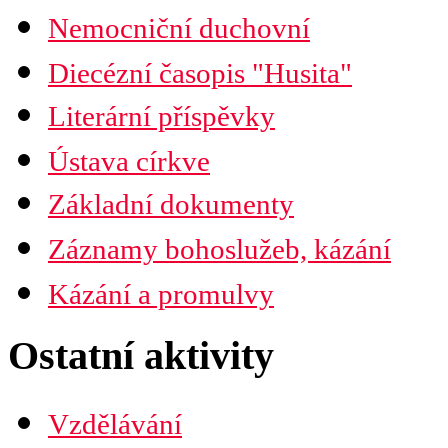
Nemocniční duchovní
Diecézní časopis "Husita"
Časopis Husita
Literární příspěvky
Předplatné
Prodejní místa
Ústava církve
Kontakty
PDF verze ke stažení
Základní dokumenty
Preambule
Ustanovení všobecná
Záznamy bohoslužeb, kázání
Závěrečná ustanovení
Organizační uspořádání
Náboženská obec
Kázání a promulvy
Diecéze
Ústřední rada
Husitská fakulta
Ostatní aktivity
Vzdělávání