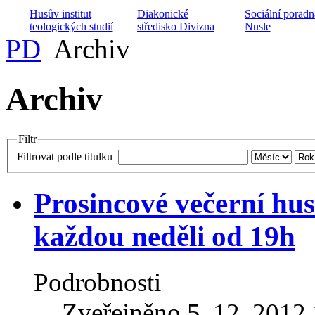
Husův institut
Diakonické
Sociální poradn
teologických studií
středisko Divizna
Nusle
PD
Archiv
Archiv
Projekt péče o
Archa ZŠ a MŠ 
manželské páry
Nízkoprahový klub
CČSH
Filtr
Filtrovat podle titulku
Prosincové večerní hus
Církevní ZUŠ
Domov na půl c
Armádní kaplani
Harmonie
Maják
každou neděli od 19h
Podrobnosti
Zveřejněno 5. 12. 2012