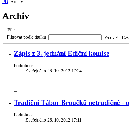
PD
Archiv
Archiv
Filtr
Archa ZŠ a MŠ při
Sociální p
CČSH
Nusle
Filtrovat podle titulku
Zápis z 3. jednání Ediční komise
Podrobnosti
Zveřejněno 26. 10. 2012 17:24
Diakonické
Centrum v
středisko Divizna
času Hlásk
...
Tradiční Tábor Broučků netradičně - o
Podrobnosti
Zveřejněno 26. 10. 2012 17:11