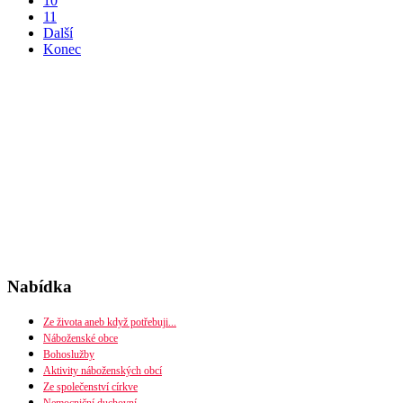
10
11
Další
Konec
Nabídka
Ze života aneb když potřebuji...
Náboženské obce
Bohoslužby
Seznam náboženských obcí
Aktivity náboženských obcí
Mapa diecéze
Ze společenství církve