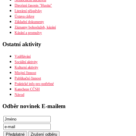
Nemocniční duchovní
Diecézní časopis "Husita"
Literární příspěvky
Časopis Husita
Ústava církve
Předplatné
Základní dokumenty
Prodejní místa
PDF verze ke stažení
Záznamy bohoslužeb, kázání
Kontakty
Preambule
Kázání a promulvy
Ustanovení všobecná
Závěrečná ustanovení
Ostatní aktivity
Organizační uspořádání
Náboženská obec
Diecéze
Vzdělávání
Ústřední rada
Sociální aktivity
Husitská fakulta
Kulturní aktivity
Misijní činnost
Publikační činnost
Praktické info pro potřebné
Katecheze CČSH
Návod
Odběr novinek E-mailem