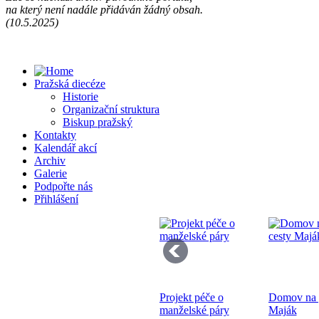
na který není nadále přidáván žádný obsah.
Př
(10.5.2025)
13
Pražská diecéze
Historie
Organizační struktura
Biskup pražský
Kontakty
Kalendář akcí
Se
Archiv
pr
Galerie
di
Podpořte nás
Přihlášení
Projekt péče o
Domov na p
Bo
manželské páry
Maják
K 