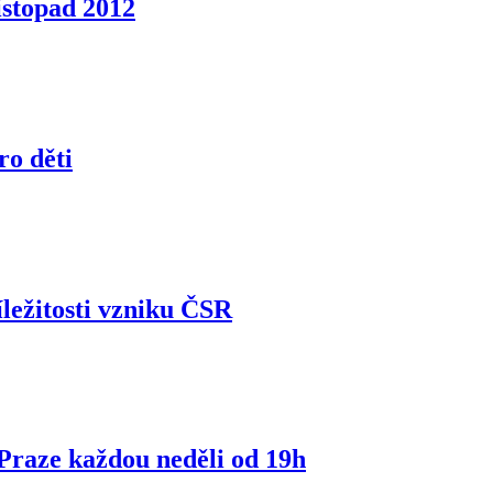
istopad 2012
ro děti
íležitosti vzniku ČSR
 Praze každou neděli od 19h