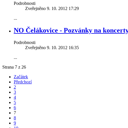
Podrobnosti
Zveřejněno 9. 10. 2012 17:29
...
NO Čelákovice - Pozvánky na koncert
Podrobnosti
Zveřejněno 9. 10. 2012 16:35
...
Strana 7 z 26
Začátek
Předchozí
2
3
4
5
6
7
8
9