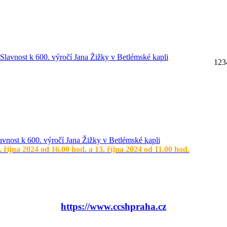
1
2
3
avnost k 600. výročí Jana Žižky v Betlémské kapli
. října 2024 od 16.00 hod. a 13. října 2024 od 11.00 hod.
https://www.ccshpraha.cz