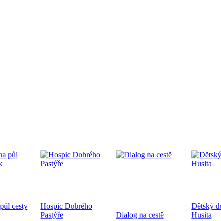
edpremiéra dokumentárního filmu
.9.2024 od 19:00 v CČSH Mnichovice, za podpory Středočeského kra
tkání nověpokřtěných na Pražské diecézi
oběhne 21.9.2024 od 10:00 v kostele sv. Mikuláše a po té na zahra
ecéze
ůl cesty
Hospic Dobrého
Dětský 
hoslužba ke dni válečných veteránů 10.11.2024
Pastýře
Dialog na cestě
Husita
ukončení 1. sv. války a k 83. výročí úmrtí bratra Jana Opletala