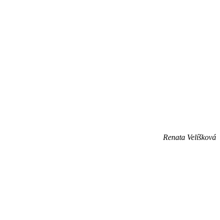
domov
Renata Velíšková