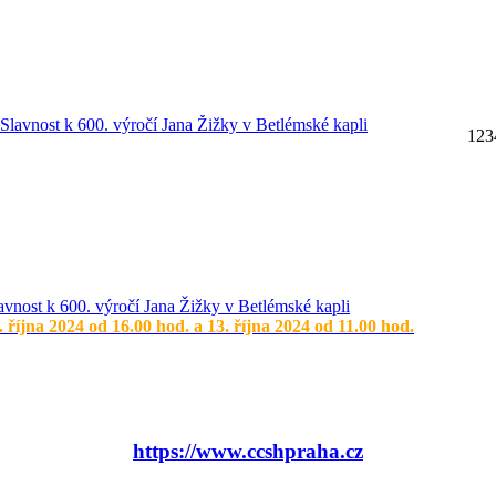
1
2
3
avnost k 600. výročí Jana Žižky v Betlémské kapli
. října 2024 od 16.00 hod. a 13. října 2024 od 11.00 hod.
https://www.ccshpraha.cz