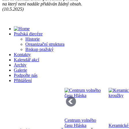
na který není nadále přidáván žádný obsah.
Př
(10.5.2025)
13
Pražská diecéze
Historie
Organizační struktura
Biskup pražský
Kontakty
Kalendář akcí
Se
Archiv
pr
Galerie
di
Podpořte nás
Přihlášení
Centrum volného
Bo
času Hláska
Keramické
K 