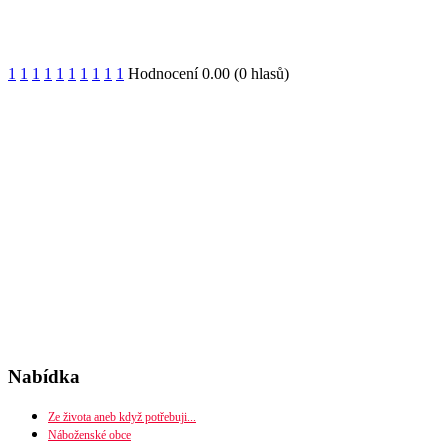
1
1
1
1
1
1
1
1
1
1
Hodnocení 0.00 (0 hlasů)
Nabídka
Ze života aneb když potřebuji...
Náboženské obce