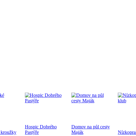
edpremiéra dokumentárního filmu
.9.2024 od 19:00 v CČSH Mnichovice, za podpory Středočeského kra
tkání nověpokřtěných na Pražské diecézi
oběhne 21.9.2024 od 10:00 v kostele sv. Mikuláše a po té na zahra
ecéze
Hospic Dobrého
Domov na půl cesty
hoslužba ke dni válečných veteránů 10.11.2024
 kroužky
Pastýře
Maják
Nízkopra
ukončení 1. sv. války a k 83. výročí úmrtí bratra Jana Opletala