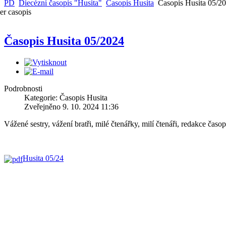
PD
Diecézní časopis "Husita"
Časopis Husita
Časopis Husita 05/2
Časopis Husita 05/2024
Sociální poradna
Projekt péč
Nusle
manželské 
Podrobnosti
Kategorie: Časopis Husita
Zveřejněno 9. 10. 2024 11:36
Vážené sestry, vážení bratři, milé čtenářky, milí čtenáři, redakce časop
Husův institut
Diakonick
teologických studií
středisko D
Husita 05/24