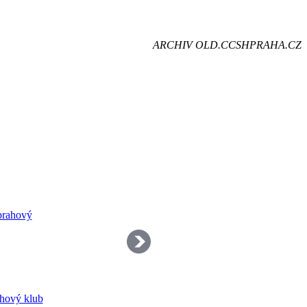
je
ARCHIV OLD.CCSHPRAHA.CZ
dě
hový klub