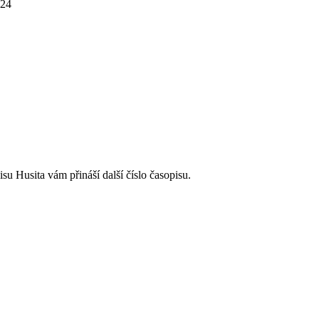
024
e o
Dětský 
páry
Armádní kaplani
Dialog na cestě
Husita
isu Husita vám přináší další číslo časopisu.
é
Církevní ZUŠ
Archa ZŠ a MŠ při
ivizna
Harmonie
CČSH