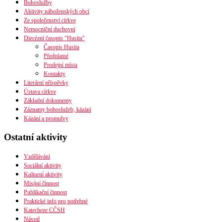
Bohoslužby
Seznam náboženských obcí
Aktivity náboženských obcí
Mapa diecéze
Ze společenství církve
Nemocniční duchovní
Diecézní časopis "Husita"
Časopis Husita
Předplatné
Prodejní místa
Kontakty
Literární příspěvky
Ústava církve
Základní dokumenty
PDF verze ke stažení
Záznamy bohoslužeb, kázání
Preambule
Kázání a promulvy
Ustanovení všobecná
Závěrečná ustanovení
Ostatní aktivity
Organizační uspořádání
Náboženská obec
Diecéze
Vzdělávání
Ústřední rada
Sociální aktivity
Husitská fakulta
Kulturní aktivity
Misijní činnost
Publikační činnost
Praktické info pro potřebné
Katecheze CČSH
Návod