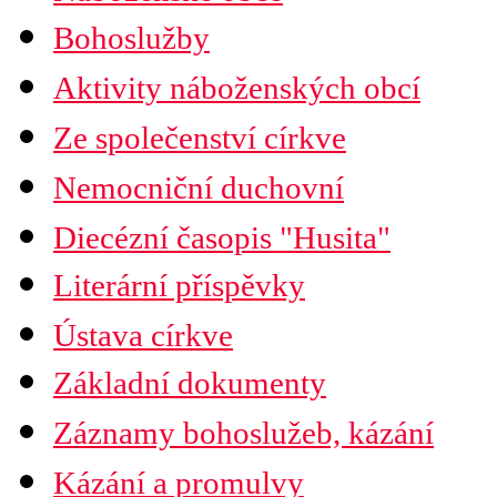
Seznam náboženských obcí
Bohoslužby
Mapa diecéze
Aktivity náboženských obcí
Ze společenství církve
Nemocniční duchovní
Diecézní časopis "Husita"
Časopis Husita
Literární příspěvky
Předplatné
Prodejní místa
Ústava církve
Kontakty
PDF verze ke stažení
Základní dokumenty
Preambule
Ustanovení všobecná
Záznamy bohoslužeb, kázání
Závěrečná ustanovení
Organizační uspořádání
Náboženská obec
Kázání a promulvy
Diecéze