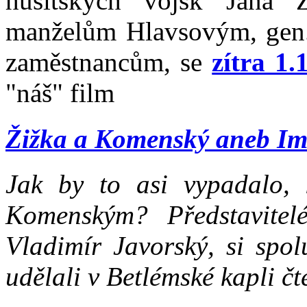
husitských vojsk Jana 
manželům Hlavsovým, gen. ř
zaměstnancům, se
zítra 1
"náš" film
Žižka a Komenský aneb Im
Jak by to asi vypadalo, 
Komenským? Představitel
Vladimír Javorský, si spo
udělali v Betlémské kapli čt