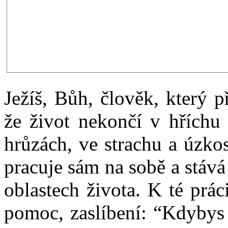
Ježíš, Bůh, člověk, který p
že život nekončí v hříchu 
hrůzách, ve strachu a úzko
pracuje sám na sobě a stává 
oblastech života. K té prác
pomoc, zaslíbení: “Kdybys 