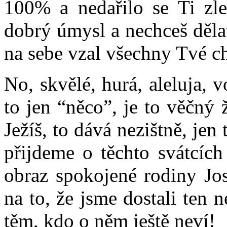
100% a nedařilo se Ti zle
dobrý úmysl a nechceš dělat
na sebe vzal všechny Tvé c
No, skvělé, hurá, aleluja, 
to jen “něco”, je to věčný
Ježíš, to dává nezištně, jen
přijdeme o těchto svátcích
obraz spokojené rodiny Jo
na to, že jsme dostali ten 
těm, kdo o něm ještě neví!