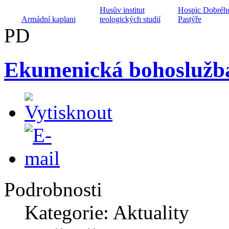
Husův institut
Hospic Dobréh
Armádní kaplani
teologických studií
Pastýře
PD
Ekumenická bohoslužba
Sociální poradna
Diakonické
Nusle
Nízkoprahový klub
středisko Diviz
Archa ZŠ a MŠ při
Církevní ZUŠ
Keramické kroužky
CČSH
Harmonie
Podrobnosti
Kategorie: Aktuality