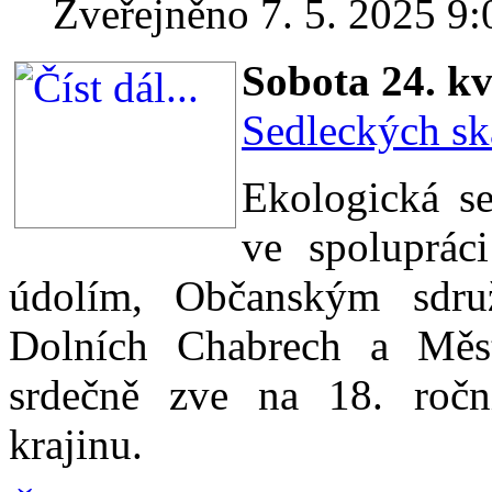
Zveřejněno 7. 5. 2025 9:
Sobota 24. kv
Sedleckých sk
Ekologická s
ve spoluprá
údolím, Občanským sdr
Dolních Chabrech a Měst
srdečně zve na 18. roč
krajinu.