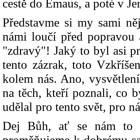
cestě do Emaus, a poté v Je
Představme si my sami něja
námi loučí před popravou 
"zdravý"! Jaký to byl asi p
tento zázrak, toto Vzkříše
kolem nás. Ano, vysvětlení
na těch, kteří poznali, co 
udělal pro tento svět, pro ná
Dej Bůh, ať se nám to 
proměňujeme k dobrému sam