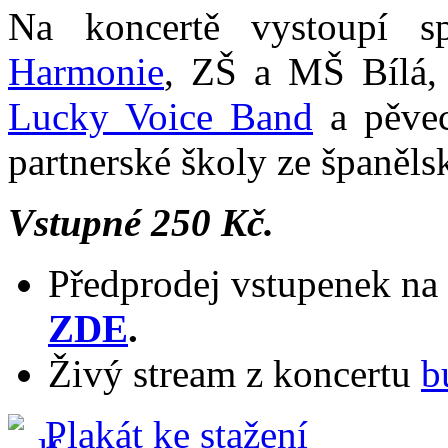
Na koncertě vystoupí s
Harmonie
, ZŠ a MŠ Bílá,
Lucky Voice Band
a pěve
partnerské školy ze španěls
Vstupné 250 Kč.
Předprodej vstupenek na
ZDE
.
Živý stream z koncertu
b
Plakát ke stažení