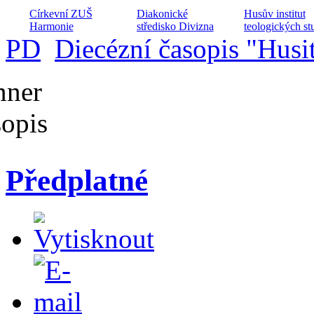
Církevní ZUŠ
Diakonické
Husův institut
Harmonie
středisko Divizna
teologických stu
PD
Diecézní časopis "Husi
Archa ZŠ a MŠ při
Hospic Dobrého
Centrum volné
CČSH
Pastýře
času Hláska
Předplatné
Dětský domov
Dialog na cestě
Keramické kroužky
Husita