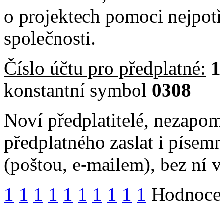
o projektech pomoci nejpot
společnosti.
Číslo účtu pro předplatné:
konstantní symbol
0308
Noví předplatitelé, nezapo
předplatného zaslat i píse
(poštou, e-mailem), bez ní
1
1
1
1
1
1
1
1
1
1
Hodnocen