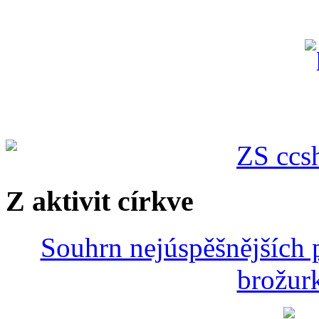
Z aktivit církve
Souhrn nejúspěšnějších p
brožurk