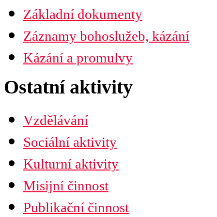
PDF verze ke stažení
Základní dokumenty
Preambule
Ustanovení všobecná
Záznamy bohoslužeb, kázání
Závěrečná ustanovení
Organizační uspořádání
Náboženská obec
Kázání a promulvy
Diecéze
Ústřední rada
Husitská fakulta
Ostatní aktivity
Vzdělávání
Sociální aktivity
Kulturní aktivity
Misijní činnost
Publikační činnost