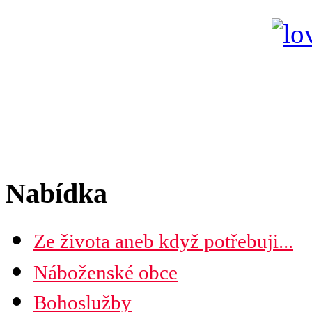
Nabídka
Ze života aneb když potřebuji...
Náboženské obce
Seznam náboženských obcí
Bohoslužby
Mapa diecéze