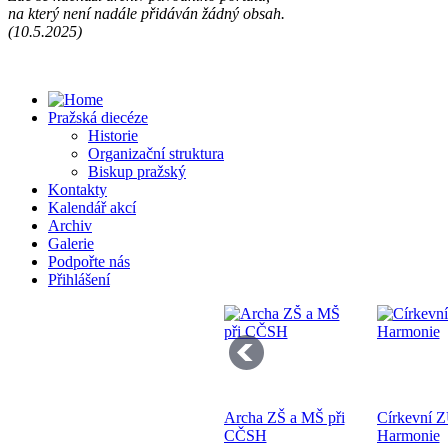
na který není nadále přidáván žádný obsah.
Př
(10.5.2025)
13
Pražská diecéze
Historie
Organizační struktura
Biskup pražský
Kontakty
Kalendář akcí
Se
Archiv
pr
Galerie
di
Podpořte nás
Přihlášení
Archa ZŠ a MŠ při
Církevní 
Bo
CČSH
Harmonie
K 