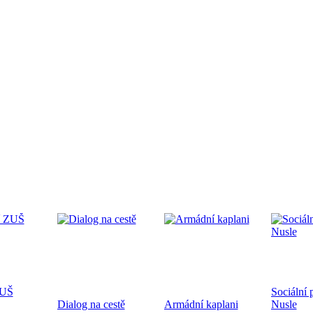
edpremiéra dokumentárního filmu
.9.2024 od 19:00 v CČSH Mnichovice, za podpory Středočeského kra
tkání nověpokřtěných na Pražské diecézi
oběhne 21.9.2024 od 10:00 v kostele sv. Mikuláše a po té na zahra
ecéze
ZUŠ
Sociální 
hoslužba ke dni válečných veteránů 10.11.2024
Dialog na cestě
Armádní kaplani
Nusle
ukončení 1. sv. války a k 83. výročí úmrtí bratra Jana Opletala