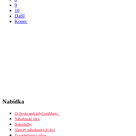
9
10
Další
Konec
Nabídka
Ze života aneb když potřebuji...
Náboženské obce
Bohoslužby
Seznam náboženských obcí
Aktivity náboženských obcí
Mapa diecéze
Ze společenství církve