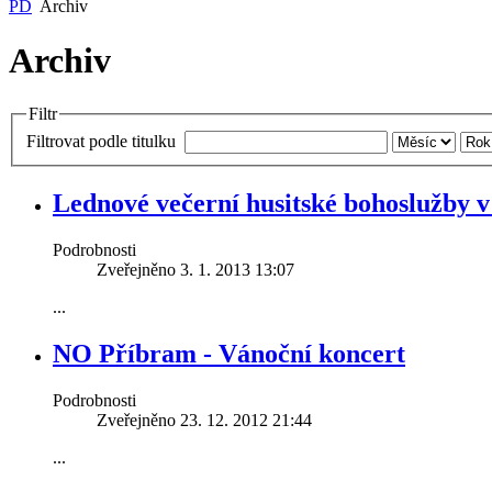
PD
Archiv
Archiv
Filtr
Dětský domov
Centrum v
Husita
času Hlásk
Filtrovat podle titulku
Lednové večerní husitské bohoslužby v
Podrobnosti
Zveřejněno 3. 1. 2013 13:07
Domov na půl cesty
Hospic Do
Maják
Pastýře
...
NO Příbram - Vánoční koncert
Podrobnosti
Zveřejněno 23. 12. 2012 21:44
...