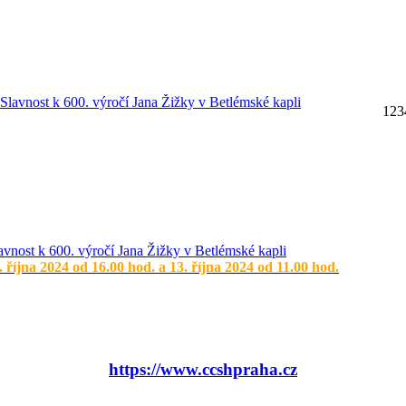
1
2
3
avnost k 600. výročí Jana Žižky v Betlémské kapli
. října 2024 od 16.00 hod. a 13. října 2024 od 11.00 hod.
https://www.ccshpraha.cz