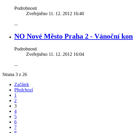
Podrobnosti
Zveřejněno 11. 12. 2012 16:40
...
NO Nové Město Praha 2 - Vánoční konc
Podrobnosti
Zveřejněno 11. 12. 2012 16:04
...
Strana 3 z 26
Začátek
Předchozí
1
2
3
4
5
6
7
8