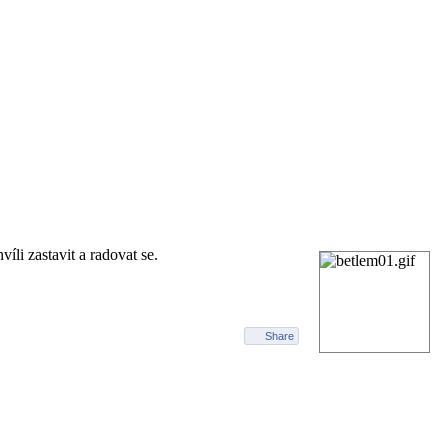
 ZUŠ
e
víli zastavit a radovat se.
Share