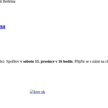
tí Betléma
éma
oradna
Diakonické
Hospic Dobrého
Církevní
středisko Divizna
Pastýře
Harmoni
mov
Husův institut
Archa ZŠ a MŠ při
obci Spořilov
v sobotu 15. prosince v 16 hodin
. Přijďte se s námi na ch
teologických studií
CČSH