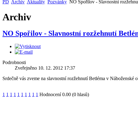
PD
Archiv
Aktuality
Pozvánky
NO Spořilov - Slavnostní rozžehnu
Archiv
NO Spořilov - Slavnostní rozžehnutí Betl
Domov na půl cesty
Sociální p
Maják
Nusle
Podrobnosti
Zveřejněno 10. 12. 2012 17:37
Dětský do
Srdečně vás zveme na slavnostní rozžehnutí Betléma v Náboženské 
Keramické kroužky
Husita
1
1
1
1
1
1
1
1
1
1
Hodnocení 0.00 (0 hlasů)