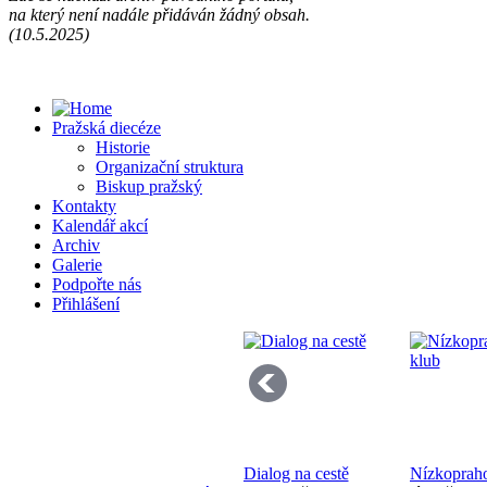
na který není nadále přidáván žádný obsah.
Př
(10.5.2025)
13
Pražská diecéze
Historie
Organizační struktura
Biskup pražský
Kontakty
Kalendář akcí
Se
Archiv
pr
Galerie
di
Podpořte nás
Přihlášení
Bo
Dialog na cestě
Nízkoprah
K 