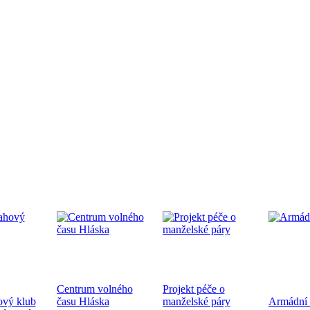
edpremiéra dokumentárního filmu
.9.2024 od 19:00 v CČSH Mnichovice, za podpory Středočeského kra
tkání nověpokřtěných na Pražské diecézi
oběhne 21.9.2024 od 10:00 v kostele sv. Mikuláše a po té na zahra
ecéze
Centrum volného
Projekt péče o
hoslužba ke dni válečných veteránů 10.11.2024
ový klub
času Hláska
manželské páry
Armádní 
ukončení 1. sv. války a k 83. výročí úmrtí bratra Jana Opletala