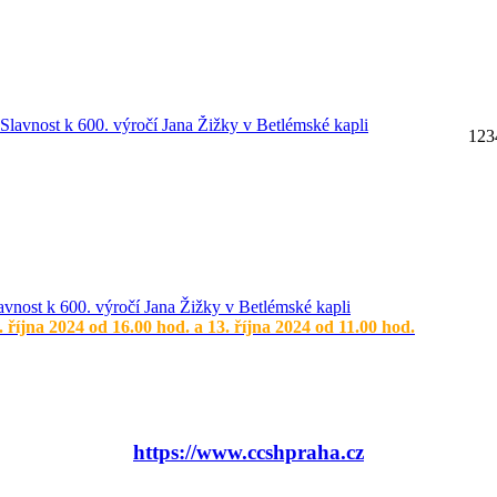
1
2
3
avnost k 600. výročí Jana Žižky v Betlémské kapli
. října 2024 od 16.00 hod. a 13. října 2024 od 11.00 hod.
https://www.ccshpraha.cz