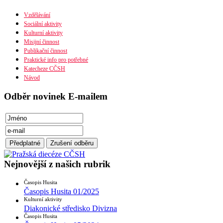
Náboženská obec
Diecéze
Vzdělávání
Ústřední rada
Sociální aktivity
Husitská fakulta
Kulturní aktivity
Misijní činnost
Publikační činnost
Praktické info pro potřebné
Katecheze CČSH
Návod
Odběr novinek E-mailem
Nejnovější z našich rubrik
Časopis Husita
Časopis Husita 01/2025
Kulturní aktivity
Diakonické středisko Divizna
Časopis Husita