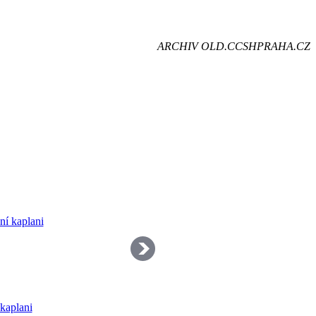
je
ARCHIV OLD.CCSHPRAHA.CZ
dě
kaplani