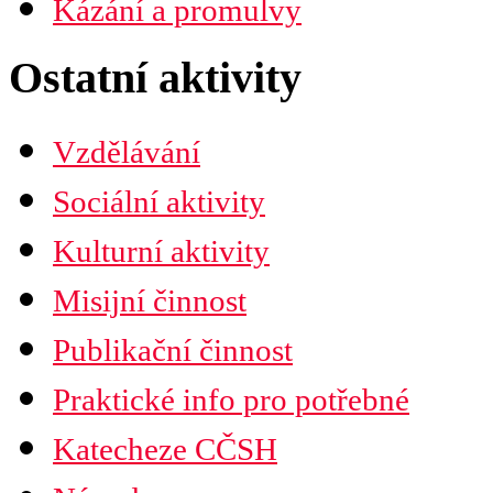
Kázání a promulvy
Diecéze
Ústřední rada
Husitská fakulta
Ostatní aktivity
Vzdělávání
Sociální aktivity
Kulturní aktivity
Misijní činnost
Publikační činnost
Praktické info pro potřebné
Katecheze CČSH