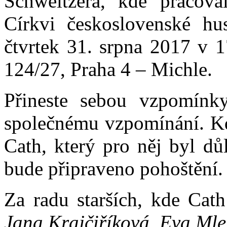
Schweitzera, kde pracoval
Církvi československé hu
čtvrtek 31. srpna 2017 v
124/27, Praha 4 – Michle.
Přineste sebou vzpomínky,
společnému vzpomínání. Kdo
Cath, který pro něj byl dů
bude připraveno pohoštění.
Za radu starších, kde Cat
Jana Krajčiříková, Eva Mle