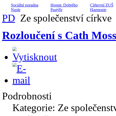
Sociální poradna
Hospic Dobrého
Církevní ZUŠ
Nusle
Pastýře
Harmonie
PD
Ze společenství církve
Rozloučení s Cath Mos
Domov na půl cesty
Archa ZŠ a MŠ 
Maják
Armádní kaplani
CČSH
Projekt péče o
Centrum volného
manželské páry
času Hláska
Nízkoprahový 
Podrobnosti
Kategorie: Ze společenst