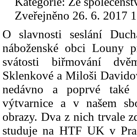
Kategorie: Ze společenst
Zveřejněno 26. 6. 2017 
O slavnosti seslání Duc
náboženské obci Louny pro
svátosti biřmování d
Sklenkové a Miloši Davidovi
nedávno a poprvé také p
výtvarnice a v našem sb
obrazy. Dva z nich trvale 
studuje na HTF UK v Praz