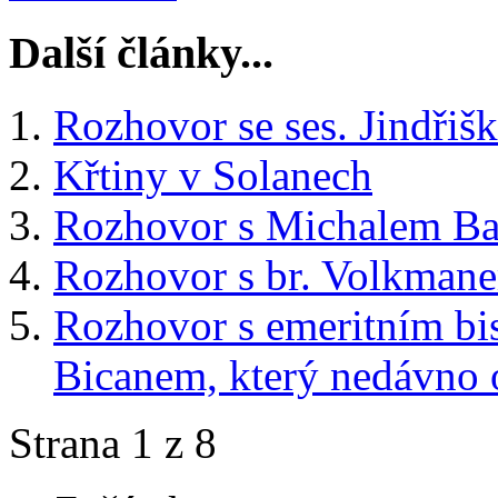
Další články...
Rozhovor se ses. Jindřiš
Křtiny v Solanech
Rozhovor s Michalem B
Rozhovor s br. Volkman
Rozhovor s emeritním b
Bicanem, který nedávno o
Strana 1 z 8