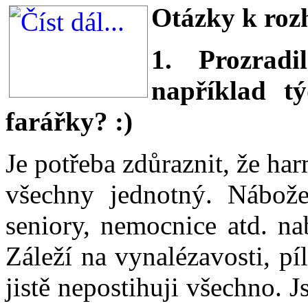
Otázky k roz
1. Prozrad
například t
farářky? :)
Je potřeba zdůraznit, že h
všechny jednotný. Nábož
seniory, nemocnice atd. na
Záleží na vynalézavosti, pí
jistě nepostihuji všechno. J