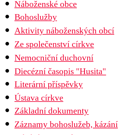
Náboženské obce
Seznam náboženských obcí
Bohoslužby
Mapa diecéze
Aktivity náboženských obcí
Ze společenství církve
Nemocniční duchovní
Diecézní časopis "Husita"
Časopis Husita
Literární příspěvky
Předplatné
Prodejní místa
Ústava církve
Kontakty
PDF verze ke stažení
Základní dokumenty
Preambule
Ustanovení všobecná
Záznamy bohoslužeb, kázání
Závěrečná ustanovení
Organizační uspořádání
Náboženská obec