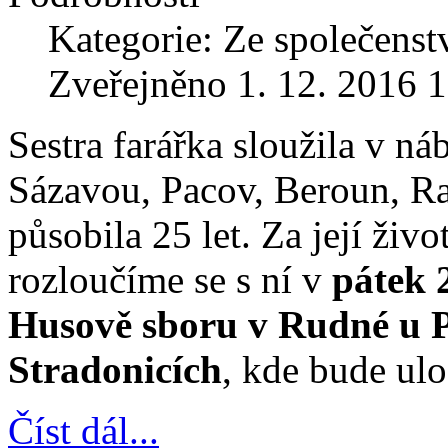
Kategorie: Ze společenst
Zveřejněno 1. 12. 2016 
Sestra farářka sloužila v n
Sázavou, Pacov, Beroun, Ra
působila 25 let. Za její ži
rozloučíme se s ní v
pátek 2
Husově sboru v Rudné u Pr
Stradonicích
, kde bude ul
Číst dál...