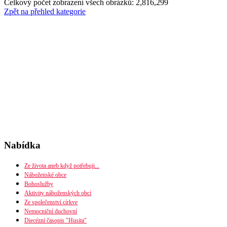
Celkový počet zobrazení všech obrázků: 2,816,299
Zpět na přehled kategorie
Nabídka
Ze života aneb když potřebuji...
Náboženské obce
Bohoslužby
Seznam náboženských obcí
Aktivity náboženských obcí
Mapa diecéze
Ze společenství církve
Nemocniční duchovní
Diecézní časopis "Husita"