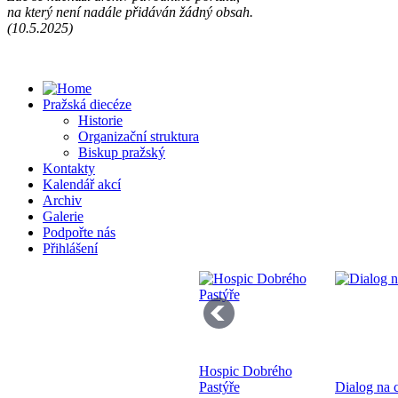
na který není nadále přidáván žádný obsah.
Př
(10.5.2025)
13
Pražská diecéze
Historie
Organizační struktura
Biskup pražský
Kontakty
Kalendář akcí
Se
Archiv
pr
Galerie
di
Podpořte nás
Přihlášení
Hospic Dobrého
Bo
Pastýře
Dialog na c
K 