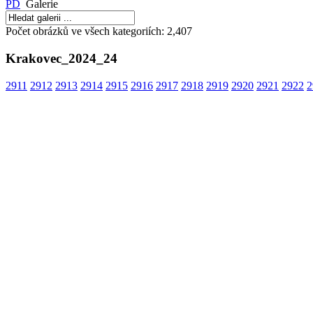
PD
Galerie
Počet obrázků ve všech kategoriích: 2,407
Krakovec_2024_24
Archa ZŠ a MŠ při
Centrum v
2911
2912
2913
2914
2915
2916
2917
2918
2919
2920
2921
2922
2
CČSH
času Hlásk
Sociální poradna
Nusle
Armádní ka