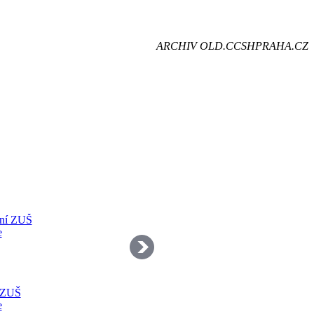
je
ARCHIV OLD.CCSHPRAHA.CZ
dě
 ZUŠ
e