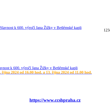
1
2
3
avnost k 600. výročí Jana Žižky v Betlémské kapli
. října 2024 od 16.00 hod. a 13. října 2024 od 11.00 hod.
https://www.ccshpraha.cz