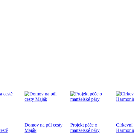
edpremiéra dokumentárního filmu
.9.2024 od 19:00 v CČSH Mnichovice, za podpory Středočeského kra
tkání nověpokřtěných na Pražské diecézi
oběhne 21.9.2024 od 10:00 v kostele sv. Mikuláše a po té na zahra
ecéze
Domov na půl cesty
Projekt péče o
Církevní
hoslužba ke dni válečných veteránů 10.11.2024
estě
Maják
manželské páry
Harmoni
ukončení 1. sv. války a k 83. výročí úmrtí bratra Jana Opletala