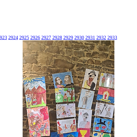
olného
Husův institut
Dětský 
923
2924
2925
2926
2927
2928
2929
2930
2931
2932
2933
a
Nízkoprahový klub
teologických studií
Husita
Diakonické
plani
Keramické kroužky
středisko Divizna