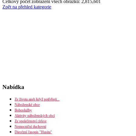
Celkový počet zobrazení všech obrázků: 2,815,601
Zpět na přehled kategorie
Nabídka
Ze života aneb když potřebuji...
Náboženské obce
Bohoslužby
Seznam náboženských obcí
Aktivity náboženských obcí
Mapa diecéze
Ze společenství církve
Nemocniční duchovní
Diecézní časopis "Husita"