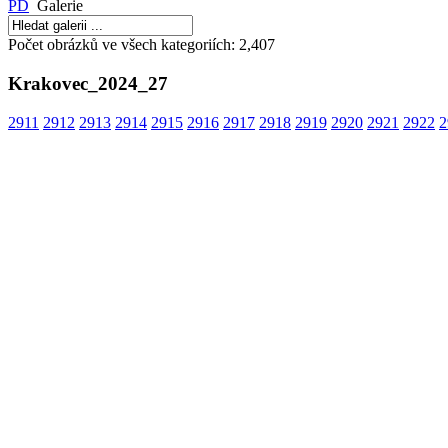
PD
Galerie
Počet obrázků ve všech kategoriích: 2,407
Krakovec_2024_27
Diakonické
Husův insti
2911
2912
2913
2914
2915
2916
2917
2918
2919
2920
2921
2922
2
středisko Divizna
teologickýc
Dětský do
Nízkoprahový klub
Husita