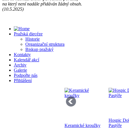
na který není nadále přidáván žádný obsah.
Př
(10.5.2025)
13
Pražská diecéze
Historie
Organizační struktura
Biskup pražský
Kontakty
Kalendář akcí
Se
Archiv
pr
Galerie
di
Podpořte nás
Přihlášení
Hospic Do
Bo
Keramické kroužky
Pastýře
K 