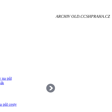
je
ARCHIV OLD.CCSHPRAHA.CZ
dě
 půl cesty