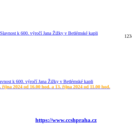
1
2
3
avnost k 600. výročí Jana Žižky v Betlémské kapli
. října 2024 od 16.00 hod. a 13. října 2024 od 11.00 hod.
https://www.ccshpraha.cz