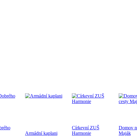
edpremiéra dokumentárního filmu
.9.2024 od 19:00 v CČSH Mnichovice, za podpory Středočeského kra
tkání nověpokřtěných na Pražské diecézi
oběhne 21.9.2024 od 10:00 v kostele sv. Mikuláše a po té na zahra
ecéze
brého
Církevní ZUŠ
Domov na
hoslužba ke dni válečných veteránů 10.11.2024
Armádní kaplani
Harmonie
Maják
ukončení 1. sv. války a k 83. výročí úmrtí bratra Jana Opletala