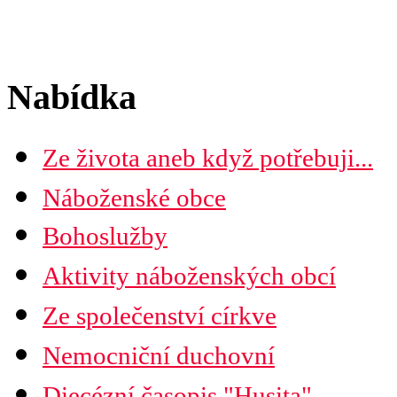
Nabídka
Ze života aneb když potřebuji...
Náboženské obce
Seznam náboženských obcí
Bohoslužby
Mapa diecéze
Aktivity náboženských obcí
Ze společenství církve
Nemocniční duchovní
Diecézní časopis "Husita"