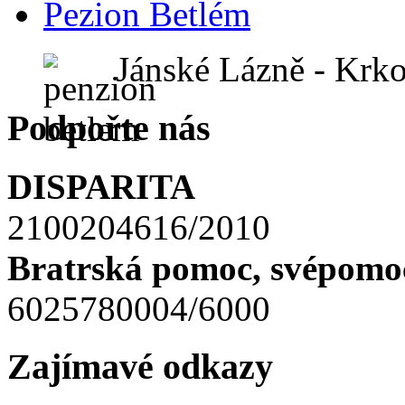
Pezion Betlém
Jánské Lázně - Krk
Podpořte nás
DISPARITA
2100204616/2010
Bratrská pomoc, svépomoc
6025780004/6000
Zajímavé odkazy