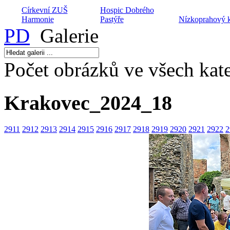
Církevní ZUŠ
Hospic Dobrého
Harmonie
Pastýře
Nízkoprahový 
PD
Galerie
Počet obrázků ve všech kate
Domov na půl cesty
Centrum volného
Maják
času Hláska
Armádní kaplan
Krakovec_2024_18
2911
2912
2913
2914
2915
2916
2917
2918
2919
2920
2921
2922
2
Sociální poradna
Dětský domov
Nusle
Husita
Keramické kro