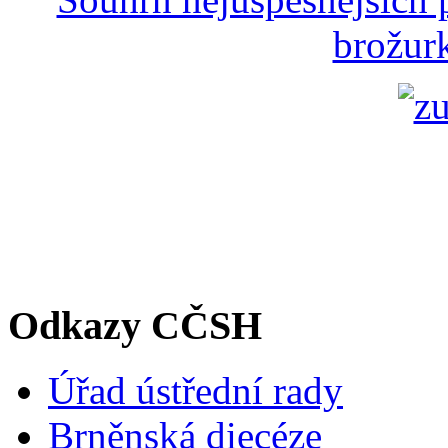
brožurk
Odkazy CČSH
Úřad ústřední rady
Brněnská diecéze