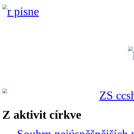
Z aktivit církve
Souhrn nejúspěšnějších p