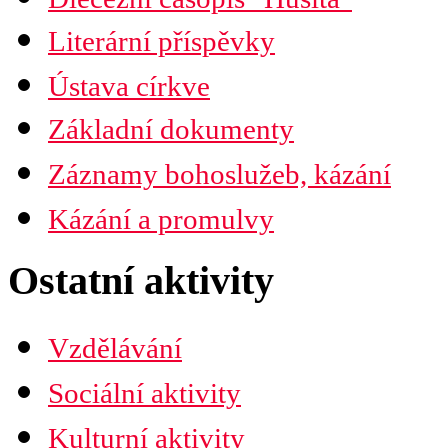
Časopis Husita
Literární příspěvky
Předplatné
Prodejní místa
Ústava církve
Kontakty
PDF verze ke stažení
Základní dokumenty
Preambule
Ustanovení všobecná
Záznamy bohoslužeb, kázání
Závěrečná ustanovení
Organizační uspořádání
Náboženská obec
Kázání a promulvy
Diecéze
Ústřední rada
Husitská fakulta
Ostatní aktivity
Vzdělávání
Sociální aktivity
Kulturní aktivity