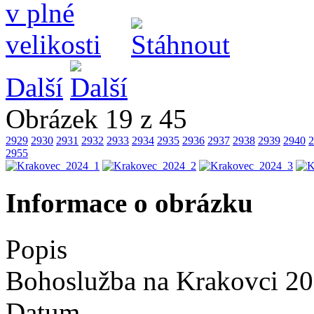
Další
Obrázek 19 z 45
2929
2930
2931
2932
2933
2934
2935
2936
2937
2938
2939
2940
2
2955
Informace o obrázku
Popis
Bohoslužba na Krakovci 2
Datum