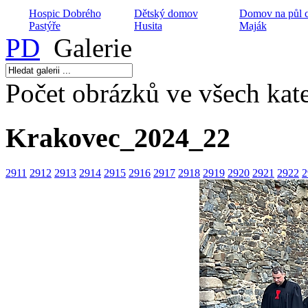
Hospic Dobrého
Dětský domov
Domov na půl c
Pastýře
Husita
Maják
PD
Galerie
Počet obrázků ve všech kate
Archa ZŠ a MŠ při
Sociální poradna
CČSH
Nusle
Keramické kro
Krakovec_2024_22
2911
2912
2913
2914
2915
2916
2917
2918
2919
2920
2921
2922
2
Církevní ZUŠ
Husův institut
Harmonie
Nízkoprahový klub
teologických stu