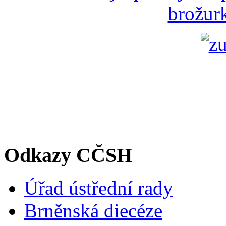
brožurk
Odkazy CČSH
Úřad ústřední rady
Brněnská diecéze