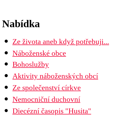
Nabídka
Ze života aneb když potřebuji...
Náboženské obce
Seznam náboženských obcí
Bohoslužby
Mapa diecéze
Aktivity náboženských obcí
Ze společenství církve
Nemocniční duchovní
Diecézní časopis "Husita"