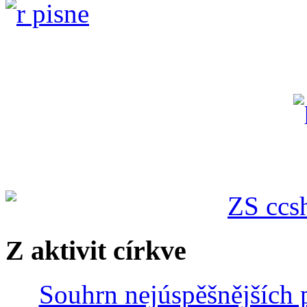
Z aktivit církve
Souhrn nejúspěšnějších p