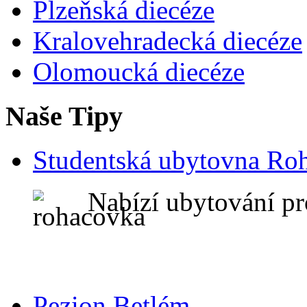
Plzeňská diecéze
Kralovehradecká diecéze
Olomoucká diecéze
Naše Tipy
Studentská ubytovna Ro
Nabízí ubytování pr
Pezion Betlém