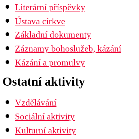
Časopis Husita
Literární příspěvky
Předplatné
Prodejní místa
Ústava církve
Kontakty
PDF verze ke stažení
Základní dokumenty
Preambule
Ustanovení všobecná
Záznamy bohoslužeb, kázání
Závěrečná ustanovení
Organizační uspořádání
Náboženská obec
Kázání a promulvy
Diecéze
Ústřední rada
Husitská fakulta
Ostatní aktivity
Vzdělávání
Sociální aktivity
Kulturní aktivity