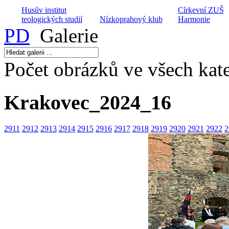
Husův institut
Církevní ZUŠ
teologických studií
Nízkoprahový klub
Harmonie
PD
Galerie
Počet obrázků ve všech kate
Hospic Dobrého
Dětský domov
Sociální poradn
Pastýře
Husita
Nusle
Krakovec_2024_16
2911
2912
2913
2914
2915
2916
2917
2918
2919
2920
2921
2922
2
Dialog na cestě
Armádní kaplani
Keramické kro