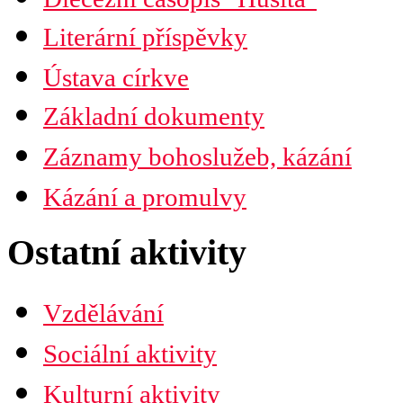
Časopis Husita
Literární příspěvky
Předplatné
Prodejní místa
Ústava církve
Kontakty
PDF verze ke stažení
Základní dokumenty
Preambule
Ustanovení všobecná
Záznamy bohoslužeb, kázání
Závěrečná ustanovení
Organizační uspořádání
Náboženská obec
Kázání a promulvy
Diecéze
Ústřední rada
Husitská fakulta
Ostatní aktivity
Vzdělávání
Sociální aktivity
Kulturní aktivity