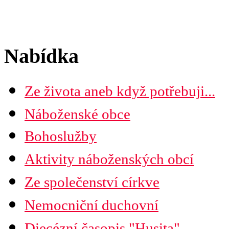
Nabídka
Ze života aneb když potřebuji...
Náboženské obce
Seznam náboženských obcí
Bohoslužby
Mapa diecéze
Aktivity náboženských obcí
Ze společenství církve
Nemocniční duchovní
Diecézní časopis "Husita"