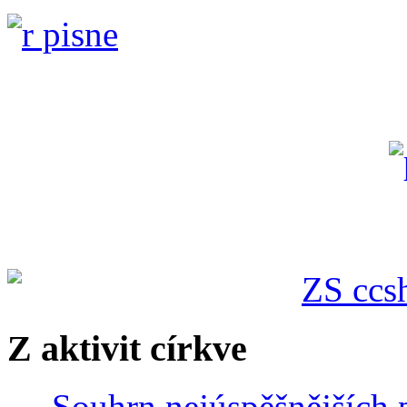
Z aktivit církve
Souhrn nejúspěšnějších p