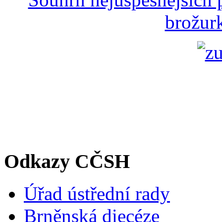
brožurk
Odkazy CČSH
Úřad ústřední rady
Brněnská diecéze