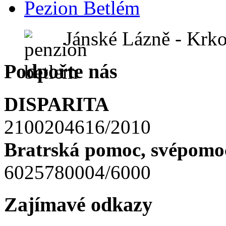
Pezion Betlém
Jánské Lázně - Krk
Podpořte nás
DISPARITA
2100204616/2010
Bratrská pomoc, svépomoc
6025780004/6000
Zajímavé odkazy