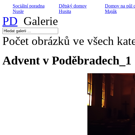
Sociální poradna
Dětský domov
Domov na půl c
Nusle
Husita
Maják
PD
Galerie
Počet obrázků ve všech kate
Projekt péče o
manželské páry
Dialog na cestě
Armádní kaplan
Advent v Poděbradech_1
Centrum volného
Církevní ZUŠ
času Hláska
Harmonie
Nízkoprahový 