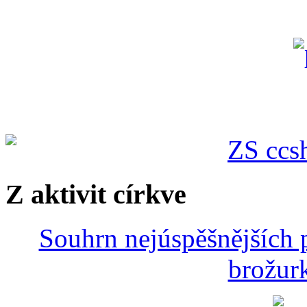
Z aktivit církve
Souhrn nejúspěšnějších p
brožurk