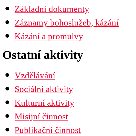
PDF verze ke stažení
Základní dokumenty
Preambule
Ustanovení všobecná
Záznamy bohoslužeb, kázání
Závěrečná ustanovení
Organizační uspořádání
Náboženská obec
Kázání a promulvy
Diecéze
Ústřední rada
Husitská fakulta
Ostatní aktivity
Vzdělávání
Sociální aktivity
Kulturní aktivity
Misijní činnost
Publikační činnost