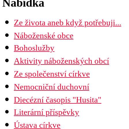
Nabídka
Ze života aneb když potřebuji...
Náboženské obce
Seznam náboženských obcí
Bohoslužby
Mapa diecéze
Aktivity náboženských obcí
Ze společenství církve
Nemocniční duchovní
Diecézní časopis "Husita"
Časopis Husita
Literární příspěvky
Předplatné
Prodejní místa
Ústava církve
Kontakty