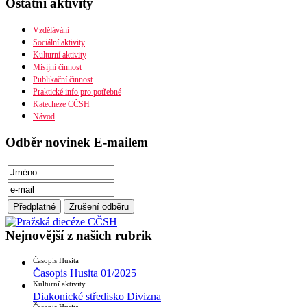
Ostatní aktivity
Organizační uspořádání
Náboženská obec
Diecéze
Vzdělávání
Ústřední rada
Sociální aktivity
Husitská fakulta
Kulturní aktivity
Misijní činnost
Publikační činnost
Praktické info pro potřebné
Katecheze CČSH
Návod
Odběr novinek E-mailem
Nejnovější z našich rubrik
Časopis Husita
Časopis Husita 01/2025
Kulturní aktivity
Diakonické středisko Divizna