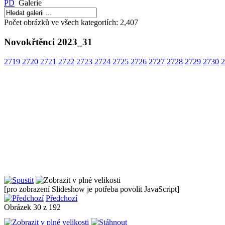
PD
Galerie
Počet obrázků ve všech kategoriích: 2,407
Novokřtěnci 2023_31
Domov na půl cesty
Centrum v
2719
2720
2721
2722
2723
2724
2725
2726
2727
2728
2729
2730
2
Maják
času Hlásk
Projekt péče o
Církevní 
manželské páry
Harmonie
[pro zobrazení Slideshow je potřeba povolit JavaScript]
Předchozí
Obrázek 30 z 192