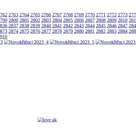
762
2763
2764
2765
2766
2767
2768
2769
2770
2771
2772
2773
277
799
2800
2801
2802
2803
2804
2805
2806
2807
2808
2809
2810
281
836
2837
2838
2839
2840
2841
2842
2843
2844
2845
2846
2847
284
873
2874
2875
2876
2877
2878
2879
2880
2881
2882
2883
2884
288
910