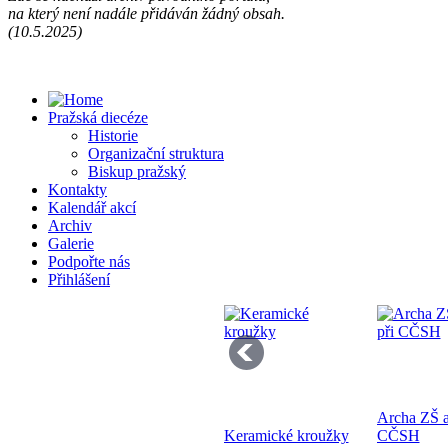
na který není nadále přidáván žádný obsah.
Př
(10.5.2025)
13
Pražská diecéze
Historie
Organizační struktura
Biskup pražský
Kontakty
Kalendář akcí
Se
Archiv
pr
Galerie
di
Podpořte nás
Přihlášení
Archa ZŠ a
Bo
Keramické kroužky
CČSH
K 