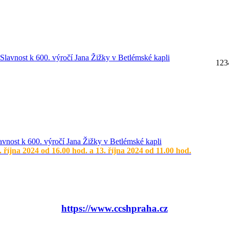
1
2
3
avnost k 600. výročí Jana Žižky v Betlémské kapli
. října 2024 od 16.00 hod. a 13. října 2024 od 11.00 hod.
https://www.ccshpraha.cz