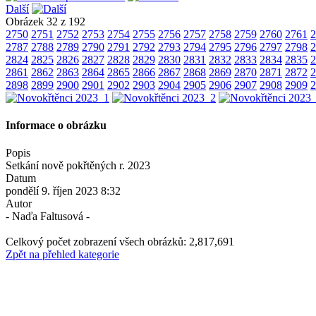
Další
Obrázek 32 z 192
2750
2751
2752
2753
2754
2755
2756
2757
2758
2759
2760
2761
2
2787
2788
2789
2790
2791
2792
2793
2794
2795
2796
2797
2798
2
2824
2825
2826
2827
2828
2829
2830
2831
2832
2833
2834
2835
2
2861
2862
2863
2864
2865
2866
2867
2868
2869
2870
2871
2872
2
2898
2899
2900
2901
2902
2903
2904
2905
2906
2907
2908
2909
2
Informace o obrázku
Popis
Setkání nově pokřtěných r. 2023
Datum
pondělí 9. říjen 2023 8:32
Autor
- Naďa Faltusová -
Celkový počet zobrazení všech obrázků: 2,817,691
Zpět na přehled kategorie