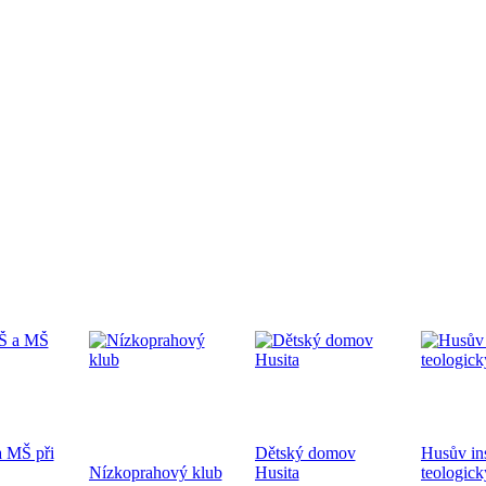
edpremiéra dokumentárního filmu
.9.2024 od 19:00 v CČSH Mnichovice, za podpory Středočeského kra
tkání nověpokřtěných na Pražské diecézi
oběhne 21.9.2024 od 10:00 v kostele sv. Mikuláše a po té na zahra
ecéze
 MŠ při
Dětský domov
Husův ins
hoslužba ke dni válečných veteránů 10.11.2024
Nízkoprahový klub
Husita
teologick
ukončení 1. sv. války a k 83. výročí úmrtí bratra Jana Opletala