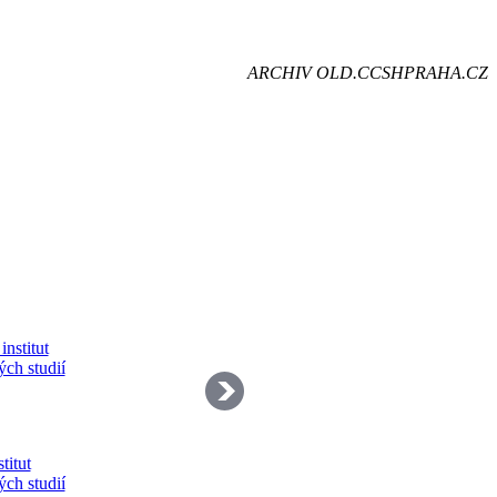
je
ARCHIV OLD.CCSHPRAHA.CZ
dě
titut
ých studií