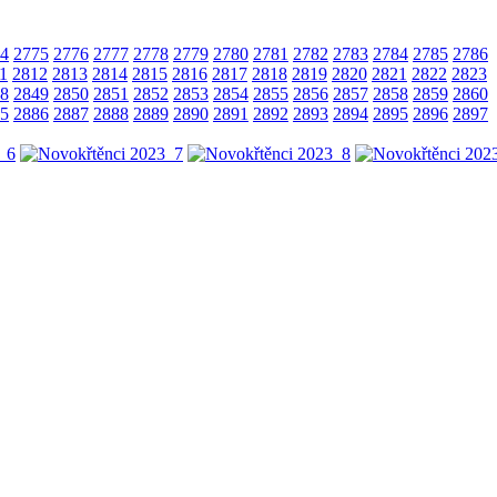
4
2775
2776
2777
2778
2779
2780
2781
2782
2783
2784
2785
2786
1
2812
2813
2814
2815
2816
2817
2818
2819
2820
2821
2822
2823
8
2849
2850
2851
2852
2853
2854
2855
2856
2857
2858
2859
2860
5
2886
2887
2888
2889
2890
2891
2892
2893
2894
2895
2896
2897