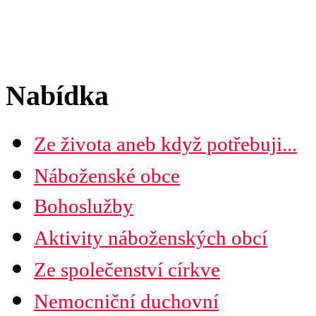
Nabídka
Ze života aneb když potřebuji...
Náboženské obce
Seznam náboženských obcí
Bohoslužby
Mapa diecéze
Aktivity náboženských obcí
Ze společenství církve
Nemocniční duchovní