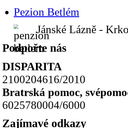
Pezion Betlém
Jánské Lázně - Krk
Podpořte nás
DISPARITA
2100204616/2010
Bratrská pomoc, svépomoc
6025780004/6000
Zajímavé odkazy