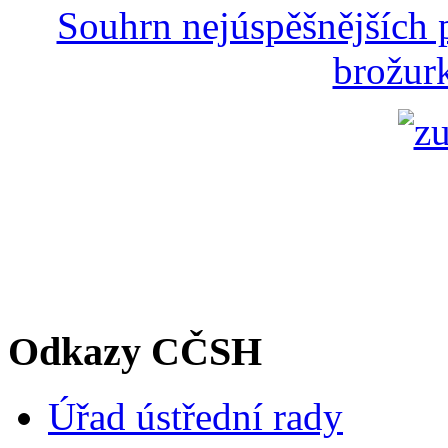
Souhrn nejúspěšnějších p
brožurk
Odkazy CČSH
Úřad ústřední rady