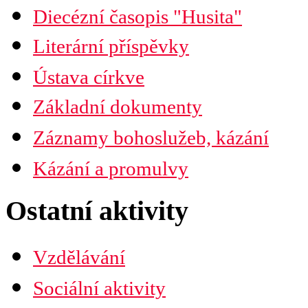
Diecézní časopis "Husita"
Časopis Husita
Literární příspěvky
Předplatné
Prodejní místa
Ústava církve
Kontakty
PDF verze ke stažení
Základní dokumenty
Preambule
Ustanovení všobecná
Záznamy bohoslužeb, kázání
Závěrečná ustanovení
Organizační uspořádání
Náboženská obec
Kázání a promulvy
Diecéze
Ústřední rada
Husitská fakulta
Ostatní aktivity
Vzdělávání
Sociální aktivity