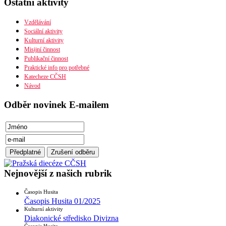
Ostatní aktivity
Organizační uspořádání
Náboženská obec
Diecéze
Vzdělávání
Ústřední rada
Sociální aktivity
Husitská fakulta
Kulturní aktivity
Misijní činnost
Publikační činnost
Praktické info pro potřebné
Katecheze CČSH
Návod
Odběr novinek E-mailem
Nejnovější z našich rubrik
Časopis Husita
Časopis Husita 01/2025
Kulturní aktivity
Diakonické středisko Divizna