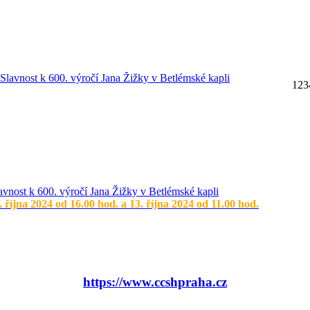
1
2
3
avnost k 600. výročí Jana Žižky v Betlémské kapli
. října 2024 od 16.00 hod. a 13. října 2024 od 11.00 hod.
https://www.ccshpraha.cz