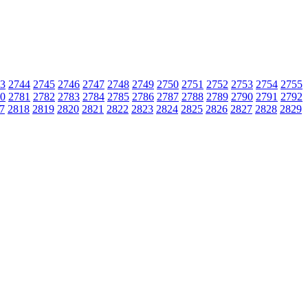
poradna
3
2744
2745
2746
2747
2748
2749
2750
2751
2752
2753
2754
2755
0
2781
2782
2783
2784
2785
2786
2787
2788
2789
2790
2791
2792
7
2818
2819
2820
2821
2822
2823
2824
2825
2826
2827
2828
2829