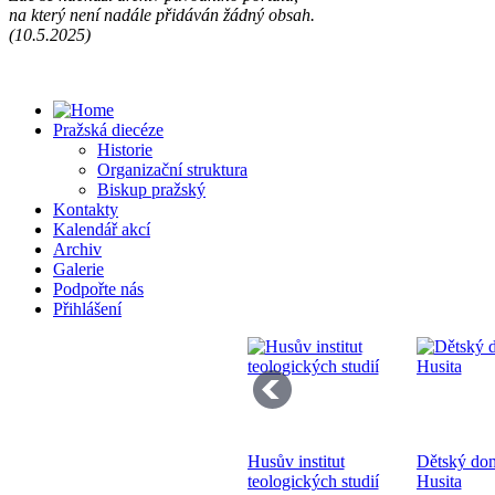
na který není nadále přidáván žádný obsah.
Př
(10.5.2025)
13
Pražská diecéze
Historie
Organizační struktura
Biskup pražský
Kontakty
Kalendář akcí
Se
Archiv
pr
Galerie
di
Podpořte nás
Přihlášení
Husův institut
Dětský do
Bo
teologických studií
Husita
K 