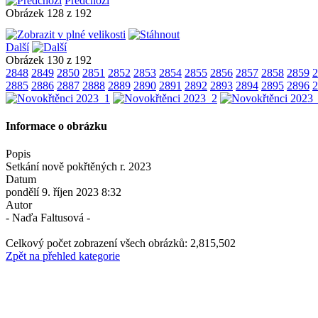
Předchozí
Obrázek 128 z 192
Další
Obrázek 130 z 192
2848
2849
2850
2851
2852
2853
2854
2855
2856
2857
2858
2859
2
2885
2886
2887
2888
2889
2890
2891
2892
2893
2894
2895
2896
2
Informace o obrázku
Popis
Setkání nově pokřtěných r. 2023
Datum
pondělí 9. říjen 2023 8:32
Autor
- Naďa Faltusová -
Celkový počet zobrazení všech obrázků: 2,815,502
Zpět na přehled kategorie