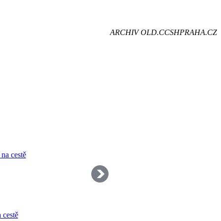
je
ARCHIV OLD.CCSHPRAHA.CZ
dě
 cestě