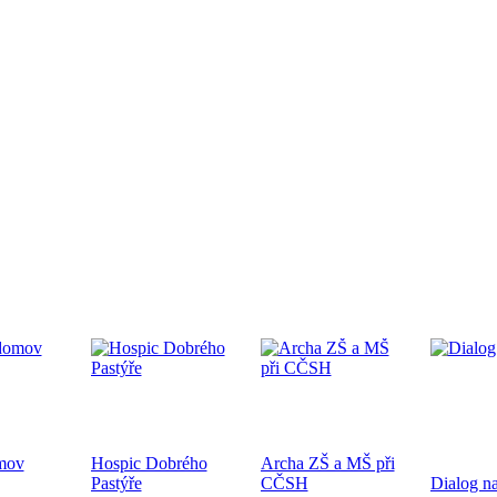
edpremiéra dokumentárního filmu
.9.2024 od 19:00 v CČSH Mnichovice, za podpory Středočeského kra
tkání nověpokřtěných na Pražské diecézi
oběhne 21.9.2024 od 10:00 v kostele sv. Mikuláše a po té na zahra
ecéze
mov
Hospic Dobrého
Archa ZŠ a MŠ při
hoslužba ke dni válečných veteránů 10.11.2024
Pastýře
CČSH
Dialog na
ukončení 1. sv. války a k 83. výročí úmrtí bratra Jana Opletala