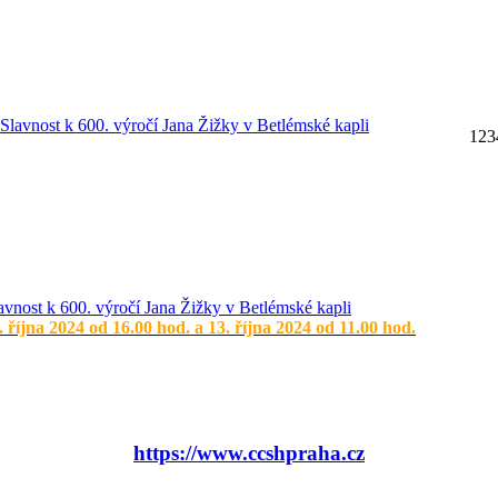
1
2
3
avnost k 600. výročí Jana Žižky v Betlémské kapli
. října 2024 od 16.00 hod. a 13. října 2024 od 11.00 hod.
https://www.ccshpraha.cz