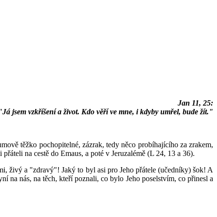
 a MŠ při
Jan 11, 25:
"Já jsem vzkříšení a život. Kdo věří ve mne, i kdyby umřel, bude žít."
ozumově těžko pochopitelné, zázrak, tedy něco probíhajícího za zrakem,
 přáteli na cestě do Emaus, a poté v Jeruzalémě (L 24, 13 a 36).
, živý a "zdravý"! Jaký to byl asi pro Jeho přátele (učedníky) šok! A
í na nás, na těch, kteří poznali, co bylo Jeho poselstvím, co přinesl a