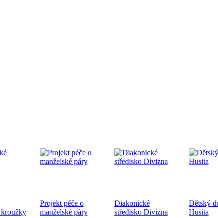
edpremiéra dokumentárního filmu
.9.2024 od 19:00 v CČSH Mnichovice, za podpory Středočeského kra
tkání nověpokřtěných na Pražské diecézi
oběhne 21.9.2024 od 10:00 v kostele sv. Mikuláše a po té na zahra
ecéze
Projekt péče o
Diakonické
Dětský 
hoslužba ke dni válečných veteránů 10.11.2024
 kroužky
manželské páry
středisko Divizna
Husita
ukončení 1. sv. války a k 83. výročí úmrtí bratra Jana Opletala