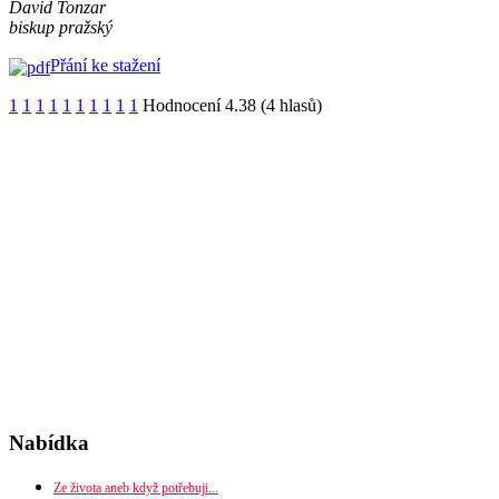
David Tonzar
biskup pražský
Přání ke stažení
1
1
1
1
1
1
1
1
1
1
Hodnocení 4.38 (4 hlasů)
Nabídka
Ze života aneb když potřebuji...