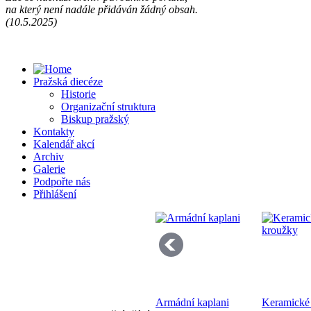
na který není nadále přidáván žádný obsah.
Př
(10.5.2025)
13
Pražská diecéze
Historie
Organizační struktura
Biskup pražský
Kontakty
Kalendář akcí
Se
Archiv
pr
Galerie
di
Podpořte nás
Přihlášení
Bo
Armádní kaplani
Keramické
K 