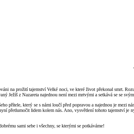
ůl cesty
Hospic Dobrého
Archa ZŠ
Pastýře
Dialog na cestě
CČSH
Husův institut
Církevní ZUŠ
ový klub
teologických studií
Harmonie
vováni na prožití tajemství Velké noci, ve které život překonal smrt. R
ovaný Ježíš z Nazareta najednou není mezi mrtvými a setkává se se svými
ho přítele, který se s námi loučí před popravou a najednou je mezi námi
yní přetlumočit lidem kolem nás. Ano, vysvětlení tohoto tajemství je nyn
dobrému sami sebe i všechny, se kterými se potkáváme!