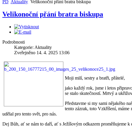
PD
Aktuality
Velikonoční přání bratra biskupa
Velikonoční přání bratra biskupa
Sociální poradna
Domov na p
Nusle
Maják
Podrobnosti
Kategorie: Aktuality
Zveřejněno 14. 4. 2025 13:06
Centrum volného
Moji milí, sestry a bratři, přátelé,
času Hláska
Nízkoprah
jako každý rok, jsme i letos připra
se stalo skutečností. Mrtvý a ukřiž
Představme si my sami nějakého naše
tento zázrak, toto Vzkříšení, máme n
udělal pro tento svět, pro nás.
Dej Bůh, ať se nám to daří, ať s Ježíšovým odkazem proměňujeme k 