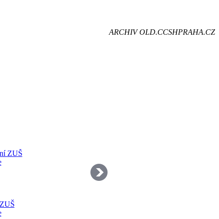
je
ARCHIV OLD.CCSHPRAHA.CZ
dě
 ZUŠ
e