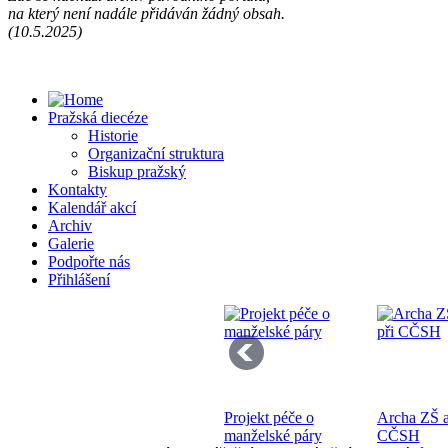
na který není nadále přidáván žádný obsah.
Př
(10.5.2025)
13
Pražská diecéze
Historie
Organizační struktura
Biskup pražský
Kontakty
Kalendář akcí
Se
Archiv
pr
Galerie
di
Podpořte nás
Přihlášení
Projekt péče o
Archa ZŠ a
Bo
manželské páry
CČSH
K 