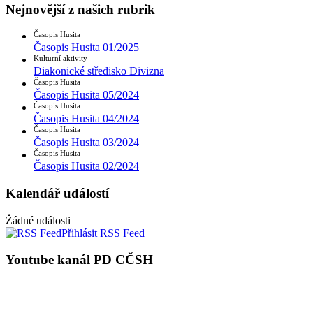
Nejnovější z našich rubrik
Časopis Husita
Časopis Husita 01/2025
Kulturní aktivity
Diakonické středisko Divizna
Časopis Husita
Časopis Husita 05/2024
Časopis Husita
Časopis Husita 04/2024
Časopis Husita
Časopis Husita 03/2024
Časopis Husita
Časopis Husita 02/2024
Kalendář událostí
Žádné události
Přihlásit RSS Feed
Youtube kanál PD CČSH