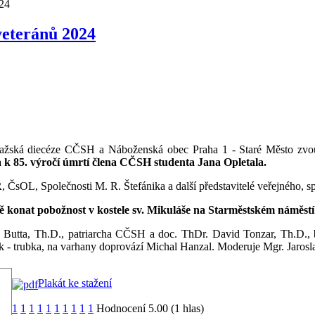
024
veteránů 2024
olného
Husův institut
Sociální poradna
Hospic D
a
teologických studií
Nusle
Pastýře
pražská diecéze CČSH a Náboženská obec Praha 1 - Staré Město zv
a k 85. výročí úmrtí člena CČSH studenta Jana Opletala.
Domov na půl cesty
Dětský domov
, ČsOL, Společnosti M. R. Štefánika a další představitelé veřejného, s
 kroužky
Maják
Husita
ě konat pobožnost v kostele sv. Mikuláše na Starměstském náměstí
utta, Th.D., patriarcha CČSH a doc. ThDr. David Tonzar, Th.D., 
 - trubka, na varhany doprovází Michal Hanzal. Moderuje Mgr. Jarosl
Plakát ke stažení
1
1
1
1
1
1
1
1
1
1
Hodnocení 5.00 (1 hlas)