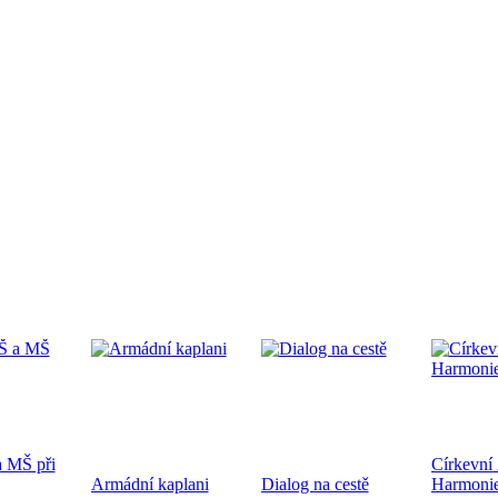
edpremiéra dokumentárního filmu
.9.2024 od 19:00 v CČSH Mnichovice, za podpory Středočeského kra
tkání nověpokřtěných na Pražské diecézi
oběhne 21.9.2024 od 10:00 v kostele sv. Mikuláše a po té na zahra
ecéze
 MŠ při
Církevní
hoslužba ke dni válečných veteránů 10.11.2024
Armádní kaplani
Dialog na cestě
Harmoni
ukončení 1. sv. války a k 83. výročí úmrtí bratra Jana Opletala