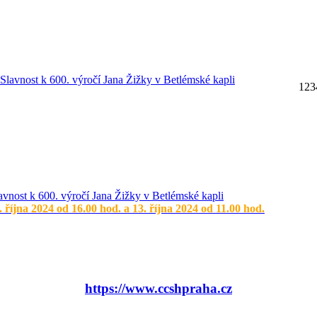
1
2
3
avnost k 600. výročí Jana Žižky v Betlémské kapli
. října 2024 od 16.00 hod. a 13. října 2024 od 11.00 hod.
https://www.ccshpraha.cz