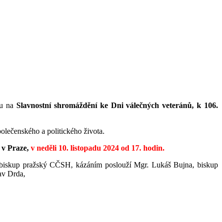
obrého
ou na
Slavnostní shromáždění ke Dni válečných veteránů, k 106.
polečenského a politického života.
 v Praze,
v neděli 10. listopadu 2024 od 17. hodin.
biskup pražský CČSH, kázáním poslouží Mgr. Lukáš Bujna, biskup
av Drda,