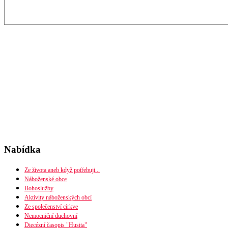
Nabídka
Ze života aneb když potřebuji...
Náboženské obce
Bohoslužby
Seznam náboženských obcí
Aktivity náboženských obcí
Mapa diecéze
Ze společenství církve
Nemocniční duchovní
Diecézní časopis "Husita"