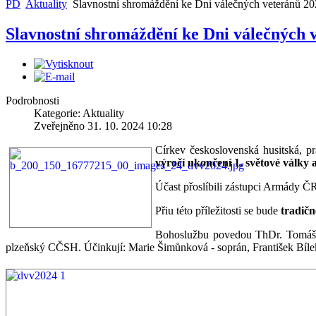
PD
Aktuality
Slavnostní shromáždění ke Dni válečných veteránů 2
Slavnostní shromáždění ke Dni válečných 
Centrum v
Nízkoprahový klub
času Hlásk
Podrobnosti
Kategorie: Aktuality
Zveřejněno 31. 10. 2024 10:28
Církev československá husitská, 
výročí ukončení 1. světové války 
Diakonické
Účast přoslíbili zástupci Armády ČR
středisko Divizna
Keramické
Přiu této příležitosti se bude
tradičn
Bohoslužbu povedou ThDr. Tomáš B
plzeňský CČSH. Účinkují: Marie Šimůnková - soprán, František Bílek