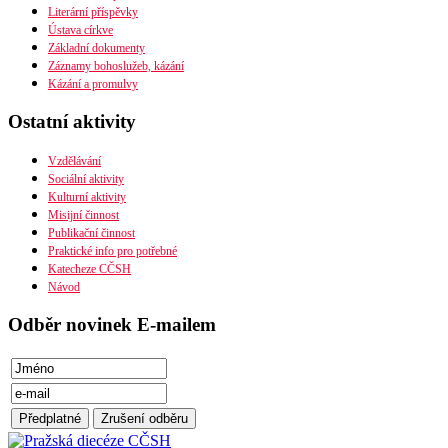
Literární příspěvky
Časopis Husita
Ústava církve
Předplatné
Základní dokumenty
Prodejní místa
PDF verze ke stažení
Záznamy bohoslužeb, kázání
Kontakty
Preambule
Kázání a promulvy
Ustanovení všobecná
Závěrečná ustanovení
Ostatní aktivity
Organizační uspořádání
Náboženská obec
Diecéze
Vzdělávání
Ústřední rada
Sociální aktivity
Husitská fakulta
Kulturní aktivity
Misijní činnost
Publikační činnost
Praktické info pro potřebné
Katecheze CČSH
Návod
Odběr novinek E-mailem