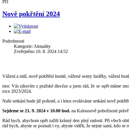
PD
Nově pokřtění 2024
Domov na půl cesty
Sociální p
Maják
Nusle
Podrobnosti
Kategorie: Aktuality
Zveřejněno 10. 8. 2024 14:52
Husův institut
Diakonick
Vážení a milí, nově pokřtění husité, vážené sestry farářky, vážení bratř
teologických studií
středisko D
moc Vás zdravím z pražské diecéze a jsem rád, že se opět máme možn
roce 2023/2024.
Naše setkání bude již pošesté, a i letos svoláváme setkání nově pokř
Sejdeme se 21. 9. 2024 v 10.00 hod.
na Kalousově pobožnosti práv
Rád bych, abychom opět zažili krásný den plný radosti. Při všech obtíž
rád bych, abyste se poznali i vy, abyste viděli, že nejste sami, kdo se