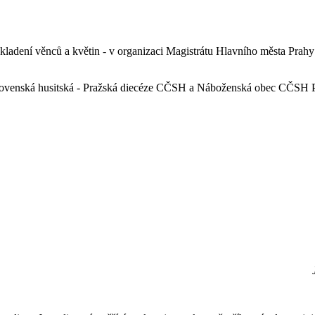
ladení věnců a květin - v organizaci Magistrátu Hlavního města Prahy -
skoslovenská husitská - Pražská diecéze CČSH a Náboženská obec CČSH 