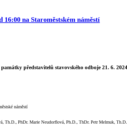
od 16:00 na Staroměstském náměstí
í památky představitelů stavovského odboje
21. 6. 202
městské náměstí
á, Th.D., PhDr. Marie Neudorflová, Ph.D., ThDr. Petr Melmuk, Th.D.