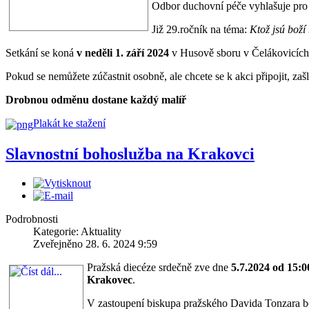
Odbor duchovní péče vyhlašuje pro
Již 29.ročník na téma:
Ktož jsú boží 
Setkání se koná
v neděli 1. září 2024
v Husově sboru v Čelákovicích 
Pokud se nemůžete zúčastnit osobně, ale chcete se k akci připojit, za
Drobnou odměnu dostane každý malíř
Plakát ke stažení
Slavnostní bohoslužba na Krakovci
Podrobnosti
Kategorie: Aktuality
Zveřejněno 28. 6. 2024 9:59
Pražská diecéze srdečně zve dne
5.7.2024 od 15:0
Krakovec
.
V zastoupení biskupa pražského Davida Tonzara b