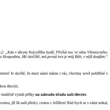
volného
ska
-2: „Kdo v úkrytu Nejvyššího bydlí, Přečká noc ve stínu Všemocného.
o Hospodinu, Mé útočiště, má pevná tvrz je můj Bůh, v nějž doufám.“
ristem! Je skvělé, že mezi námi máme i vás, všechny nově pokřtěné v
kou diecézi.
e tradičně vydali pěšky
na zahradu úřadu naší diecéze
.
stou, jíž šli naši předci, cestou s Ježíšem! Rád bych se s vámi setkal,