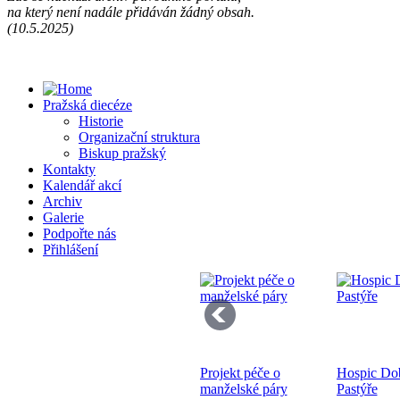
na který není nadále přidáván žádný obsah.
Př
(10.5.2025)
13
Pražská diecéze
Historie
Organizační struktura
Biskup pražský
Kontakty
Kalendář akcí
Se
Archiv
pr
Galerie
di
Podpořte nás
Přihlášení
Projekt péče o
Hospic Do
Bo
manželské páry
Pastýře
K 