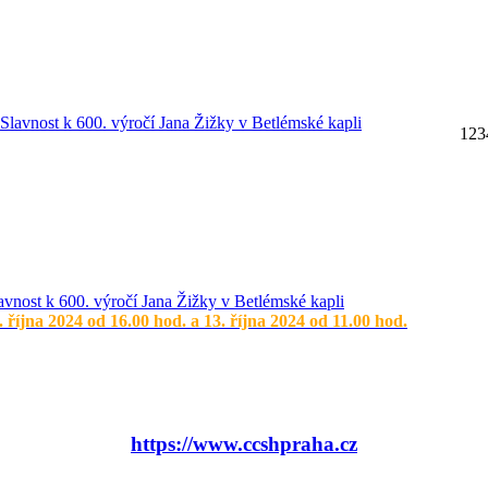
1
2
3
avnost k 600. výročí Jana Žižky v Betlémské kapli
. října 2024 od 16.00 hod. a 13. října 2024 od 11.00 hod.
https://www.ccshpraha.cz