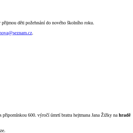
 přijmou děti požehnání do nového školního roku.
chova@seznam.cz
.
s připomínkou 600. výročí úmrtí bratra hejtmana Jana Žižky na
hradě
ze.