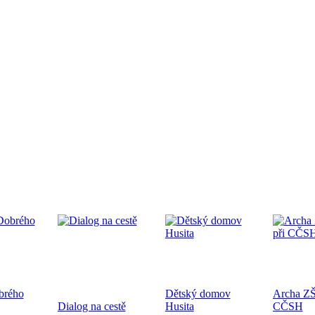
edpremiéra dokumentárního filmu
.9.2024 od 19:00 v CČSH Mnichovice, za podpory Středočeského kra
tkání nověpokřtěných na Pražské diecézi
oběhne 21.9.2024 od 10:00 v kostele sv. Mikuláše a po té na zahra
ecéze
brého
Dětský domov
Archa ZŠ
hoslužba ke dni válečných veteránů 10.11.2024
Dialog na cestě
Husita
CČSH
ukončení 1. sv. války a k 83. výročí úmrtí bratra Jana Opletala