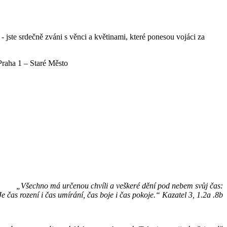
 jste srdečně zváni s věnci a květinami, které ponesou vojáci za
Praha 1 – Staré Město
„Všechno má určenou chvíli a veškeré dění pod nebem svůj čas:
Je čas rození i čas umírání, čas boje i čas pokoje.“ Kazatel 3, 1.2a .8b