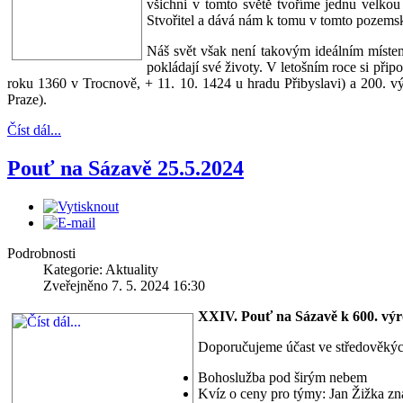
všichni v tomto světě tvoříme jednu velkou 
Stvořitel a dává nám k tomu v tomto pozemské
Náš svět však není takovým ideálním místem
pokládají své životy. V letošním roce si př
roku 1360 v Trocnově, + 11. 10. 1424 u hradu Přibyslavi) a 200. v
Praze).
Číst dál...
Pouť na Sázavě 25.5.2024
Podrobnosti
Kategorie: Aktuality
Zveřejněno 7. 5. 2024 16:30
XXIV. Pouť na Sázavě k 600. výro
Doporučujeme účast ve středověkýc
Bohoslužba pod širým nebem
Kvíz o ceny pro týmy: Jan Žižka z