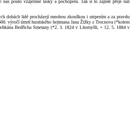
je nás pouto vzájemné lásky a pochopení. Tak si to zajisté přeje náš
ných dobách lidé procházejí mnohou zkouškou i utrpením a za pravdu
 600. výročí úmrtí husitského hejtmana Jana Žižky z Trocnova (*kolem
elikána Bedřicha Smetany (*2. 3. 1824 v Litomyšli, + 12. 5. 1884 v