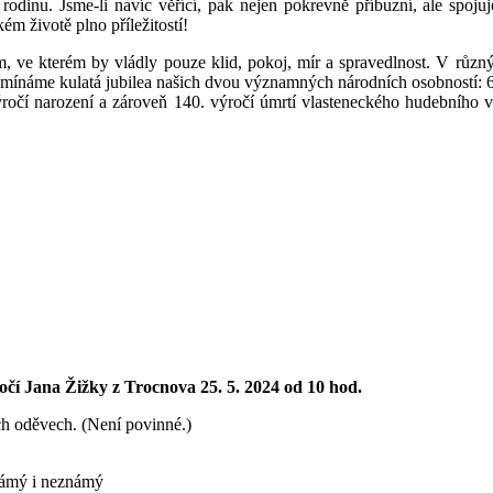
rodinu. Jsme-li navíc věřící, pak nejen pokrevně příbuzní, ale spoju
m životě plno příležitostí!
, ve kterém by vládly pouze klid, pokoj, mír a spravedlnost. V růz
ipomínáme kulatá jubilea našich dvou významných národních osobností:
ýročí narození a zároveň 140. výročí úmrtí vlasteneckého hudebního v
čí Jana Žižky z Trocnova 25. 5. 2024 od 10 hod.
h oděvech. (Není povinné.)
námý i neznámý