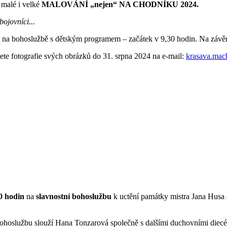
 malé i velké
MALOVÁNÍ „nejen“ NA CHODNÍKU 2024.
bojovníci...
na bohoslužbě s dětským programem – začátek v 9,30 hodin. Na závěr
šlete fotografie svých obrázků do 31. srpna 2024 na e-mail:
krasava.ma
0 hodin
na
slavnostní bohoslužbu
k uctění památky mistra Jana Husa 
ohoslužbu slouží Hana Tonzarová společně s dalšími duchovními diecé