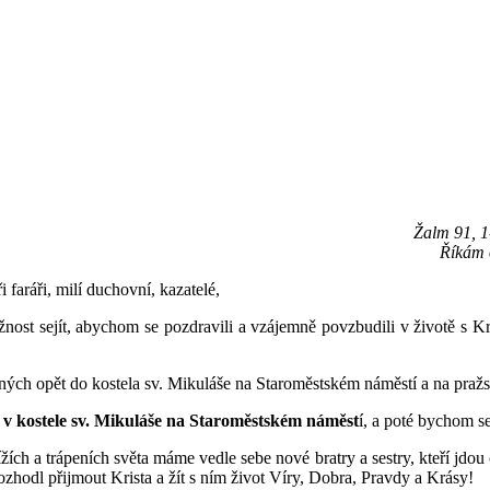
oradna
Církevní ZUŠ
Centrum 
Armádní kaplani
Harmonie
času Hlá
Žalm 91, 1
Říkám 
é
i faráři, milí duchovní, kazatelé,
ivizna
Nízkoprahový klub
Keramické kroužky
ost sejít, abychom se pozdravili a vzájemně povzbudili v životě s K
těných opět do kostela sv. Mikuláše na Staroměstském náměstí a na pražs
ě
v kostele sv. Mikuláše na Staroměstském náměst
í, a poté bychom s
ích a trápeních světa máme vedle sebe nové bratry a sestry, kteří jdou ce
 rozhodl přijmout Krista a žít s ním život Víry, Dobra, Pravdy a Krásy!