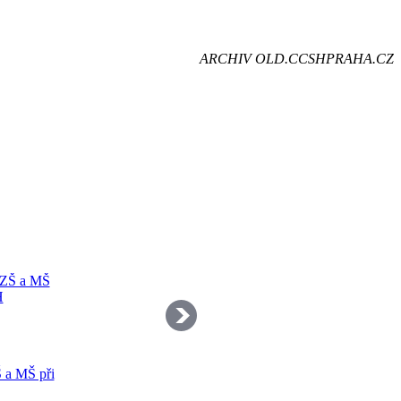
je
ARCHIV OLD.CCSHPRAHA.CZ
dě
 a MŠ při