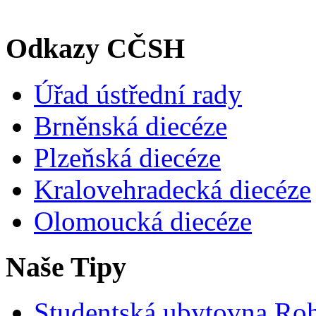
Odkazy CČSH
Úřad ústřední rady
Brněnská diecéze
Plzeňská diecéze
Kralovehradecká diecéze
Olomoucká diecéze
Naše Tipy
Studentská ubytovna Ro