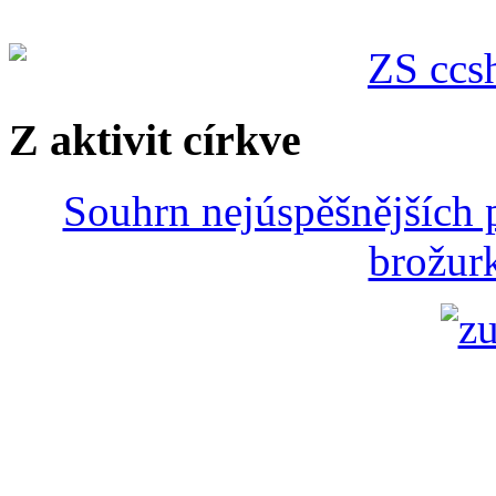
Z aktivit církve
Souhrn nejúspěšnějších p
brožurk