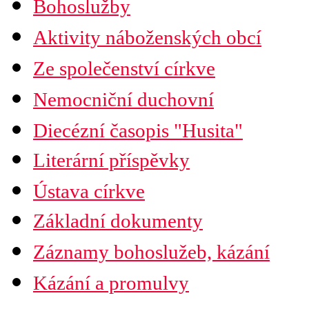
Bohoslužby
Mapa diecéze
Aktivity náboženských obcí
Ze společenství církve
Nemocniční duchovní
Diecézní časopis "Husita"
Časopis Husita
Literární příspěvky
Předplatné
Prodejní místa
Ústava církve
Kontakty
PDF verze ke stažení
Základní dokumenty
Preambule
Ustanovení všobecná
Záznamy bohoslužeb, kázání
Závěrečná ustanovení
Organizační uspořádání
Náboženská obec
Kázání a promulvy
Diecéze
Ústřední rada
Husitská fakulta