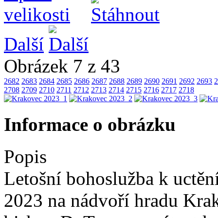
Další
Obrázek 7 z 43
2682
2683
2684
2685
2686
2687
2688
2689
2690
2691
2692
2693
2
2708
2709
2710
2711
2712
2713
2714
2715
2716
2717
2718
Informace o obrázku
Popis
Letošní bohoslužba k uctěn
2023 na nádvoří hradu Krak