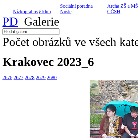
Sociální poradna
Archa ZŠ a MŠ 
Nízkoprahový klub
Nusle
CČSH
PD
Galerie
Počet obrázků ve všech kate
Husův institut
Hospic Dobréh
teologických studií
Dialog na cestě
Pastýře
Krakovec 2023_6
2676
2677
2678
2679
2680
Centrum volného
Diakonické
Keramické kroužky
času Hláska
středisko Diviz