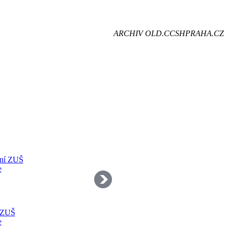
je
ARCHIV OLD.CCSHPRAHA.CZ
dě
 ZUŠ
e