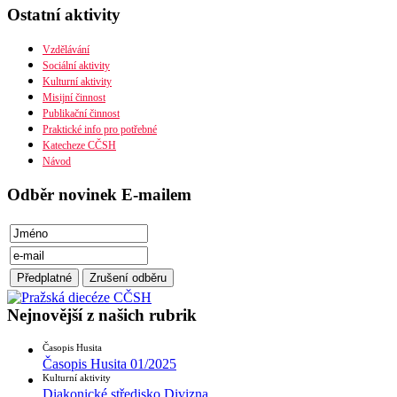
Ostatní aktivity
Organizační uspořádání
Náboženská obec
Diecéze
Vzdělávání
Ústřední rada
Sociální aktivity
Husitská fakulta
Kulturní aktivity
Misijní činnost
Publikační činnost
Praktické info pro potřebné
Katecheze CČSH
Návod
Odběr novinek E-mailem
Nejnovější z našich rubrik
Časopis Husita
Časopis Husita 01/2025
Kulturní aktivity
Diakonické středisko Divizna