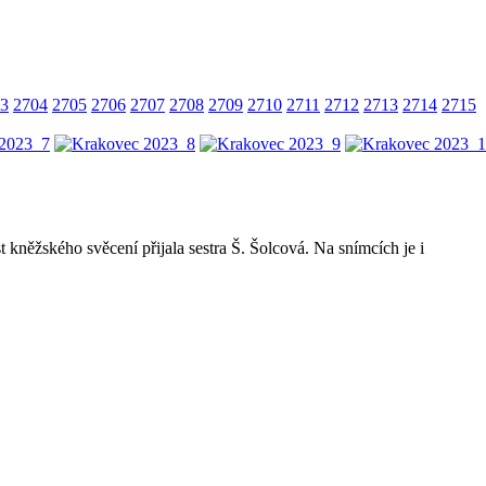
3
2704
2705
2706
2707
2708
2709
2710
2711
2712
2713
2714
2715
kněžského svěcení přijala sestra Š. Šolcová. Na snímcích je i