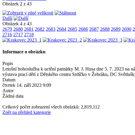
Obrázek 2 z 43
Další
Obrázek 4 z 43
2679
2680
2681
2682
2683
2684
2685
2686
2687
2688
2689
2690
2
2716
2717
2718
Informace o obrázku
Popis
Letošní bohoslužba k uctění památky M. J. Husa dne 5. 7. 2023 na nád
výstava prací dětí z Dětského centra Srdíčko v Žebráku, DC Světluš
Datum
čtvrtek 14. září 2023 9:09
Autor
Žádná data
Celkový počet zobrazení všech obrázků: 2,819,112
Zpět na přehled kategorie