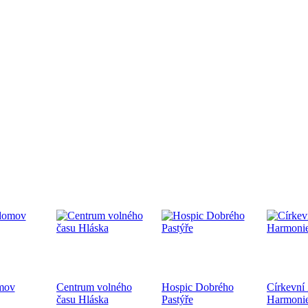
edpremiéra dokumentárního filmu
.9.2024 od 19:00 v CČSH Mnichovice, za podpory Středočeského kra
tkání nověpokřtěných na Pražské diecézi
oběhne 21.9.2024 od 10:00 v kostele sv. Mikuláše a po té na zahra
ecéze
mov
Centrum volného
Hospic Dobrého
Církevní
hoslužba ke dni válečných veteránů 10.11.2024
času Hláska
Pastýře
Harmoni
ukončení 1. sv. války a k 83. výročí úmrtí bratra Jana Opletala