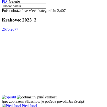
PD
Galerie
Počet obrázků ve všech kategoriích: 2,407
Krakovec 2023_3
2676
2677
Nízkoprahový klub
Dialog na c
Sociální p
Keramické kroužky
Nusle
[pro zobrazení Slideshow je potřeba povolit JavaScript]
Předchozí