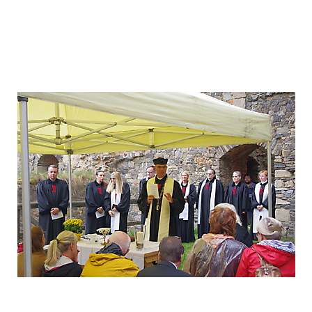
Domov na půl cesty
Diakonic
estě
Armádní kaplani
Maják
středisko
oradna
Husův institut
Archa ZŠ a MŠ při
teologických studií
CČSH