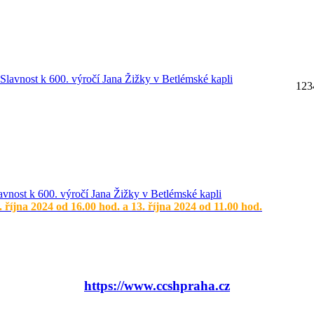
1
2
3
avnost k 600. výročí Jana Žižky v Betlémské kapli
. října 2024 od 16.00 hod. a 13. října 2024 od 11.00 hod.
https://www.ccshpraha.cz