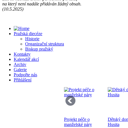
na který není nadále přidáván žádný obsah.
Př
(10.5.2025)
13
Pražská diecéze
Historie
Organizační struktura
Biskup pražský
Kontakty
Kalendář akcí
Se
Archiv
pr
Galerie
di
Podpořte nás
Přihlášení
Projekt péče o
Dětský do
Bo
manželské páry
Husita
K 