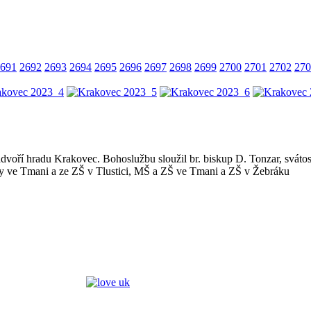
691
2692
2693
2694
2695
2696
2697
2698
2699
2700
2701
2702
270
voří hradu Krakovec. Bohoslužbu sloužil br. biskup D. Tonzar, svátost 
ky ve Tmani a ze ZŠ v Tlustici, MŠ a ZŠ ve Tmani a ZŠ v Žebráku