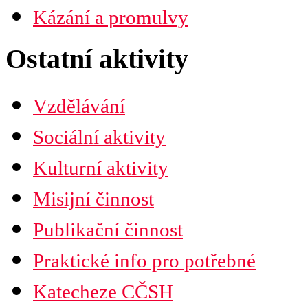
Náboženská obec
Kázání a promulvy
Diecéze
Ústřední rada
Husitská fakulta
Ostatní aktivity
Vzdělávání
Sociální aktivity
Kulturní aktivity
Misijní činnost
Publikační činnost
Praktické info pro potřebné
Katecheze CČSH