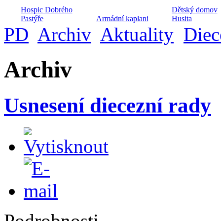
Hospic Dobrého
Dětský domov
Pastýře
Armádní kaplani
Husita
PD
Archiv
Aktuality
Diec
Archiv
Sociální poradna
Husův institut
Centrum volné
Nusle
teologických studií
času Hláska
Usnesení diecezní rady
Projekt péče o
Domov na půl c
Nízkoprahový klub
manželské páry
Maják
Podrobnosti