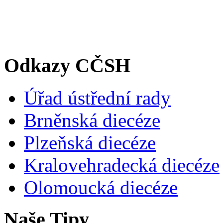
Odkazy CČSH
Úřad ústřední rady
Brněnská diecéze
Plzeňská diecéze
Kralovehradecká diecéze
Olomoucká diecéze
Naše Tipy