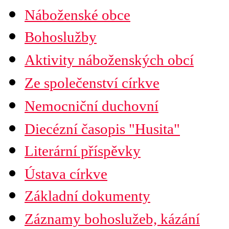
Náboženské obce
Seznam náboženských obcí
Bohoslužby
Mapa diecéze
Aktivity náboženských obcí
Ze společenství církve
Nemocniční duchovní
Diecézní časopis "Husita"
Časopis Husita
Literární příspěvky
Předplatné
Prodejní místa
Ústava církve
Kontakty
PDF verze ke stažení
Základní dokumenty
Preambule
Ustanovení všobecná
Záznamy bohoslužeb, kázání
Závěrečná ustanovení
Organizační uspořádání