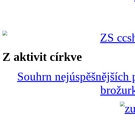
Z aktivit církve
Souhrn nejúspěšnějších p
brožurk