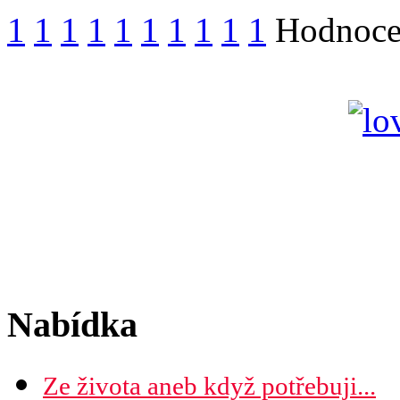
1
1
1
1
1
1
1
1
1
1
Hodnocen
Nabídka
Ze života aneb když potřebuji...