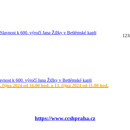
1
2
3
avnost k 600. výročí Jana Žižky v Betlémské kapli
. října 2024 od 16.00 hod. a 13. října 2024 od 11.00 hod.
https://www.ccshpraha.cz