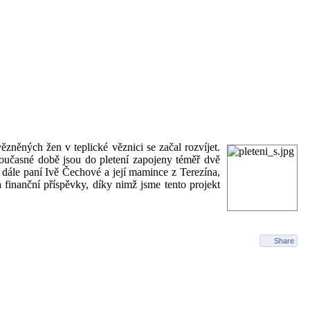
volného
ska
zněných žen v teplické věznici se začal rozvíjet.
učasné době jsou do pletení zapojeny téměř dvě
 dále paní Ivě Čechové a její mamince z Terezína,
finanční příspěvky, díky nimž jsme tento projekt
Share