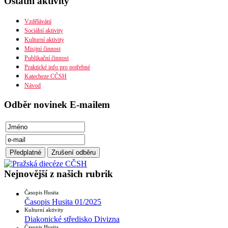
Ostatní aktivity
Organizační uspořádání
Náboženská obec
Diecéze
Vzdělávání
Ústřední rada
Sociální aktivity
Husitská fakulta
Kulturní aktivity
Misijní činnost
Publikační činnost
Praktické info pro potřebné
Katecheze CČSH
Návod
Odběr novinek E-mailem
Nejnovější z našich rubrik
Časopis Husita
Časopis Husita 01/2025
Kulturní aktivity
Diakonické středisko Divizna
Časopis Husita