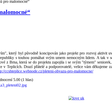
azů pro malomocné“
 malomocné“
e o
Dětský domov
Centrum 
páry
Nízkoprahový klub
Husita
času Hlá
m", který byl původně koncipován jako projekt pro rozvoj aktivit uvě
é republiky s touhou pomáhat svým umem nemocným lidem. A tak v so
vé z Brna, která se do projektu zapojila i se svým "týmem" seniorek,
é
Církevní ZUŠ
v Teplicích. Drazí přátelé a podporovatelé, velice vám děkujeme za 
ivizna
Dialog na cestě
Harmonie
tp://ccshteplice.webnode.cz/pleteni-obvazu-pro-malomocne/
nocení 5.00 (1 hlas)