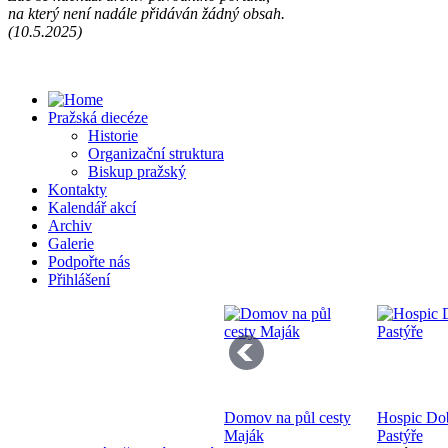
na který není nadále přidáván žádný obsah.
Př
(10.5.2025)
13
Pražská diecéze
Historie
Organizační struktura
Biskup pražský
Kontakty
Kalendář akcí
Se
Archiv
pr
Galerie
di
Podpořte nás
Přihlášení
Domov na půl cesty
Hospic Do
Bo
Maják
Pastýře
K 