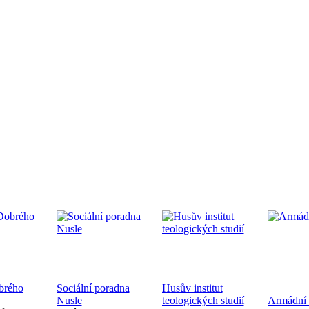
edpremiéra dokumentárního filmu
.9.2024 od 19:00 v CČSH Mnichovice, za podpory Středočeského kra
tkání nověpokřtěných na Pražské diecézi
oběhne 21.9.2024 od 10:00 v kostele sv. Mikuláše a po té na zahra
ecéze
brého
Sociální poradna
Husův institut
hoslužba ke dni válečných veteránů 10.11.2024
Nusle
teologických studií
Armádní 
ukončení 1. sv. války a k 83. výročí úmrtí bratra Jana Opletala