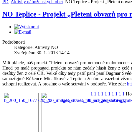
PD
Aktivity náboženských obcí
NO Teplice - Projekt „Pletení obv
NO Teplice - Projekt „Pletení obvazů pro
Projekt péč
Keramické kroužky
manželské 
Podrobnosti
Kategorie: Aktivity NO
Zveřejněno 30. 1. 2013 14:14
Milí přátelé, náš projekt "Pletení obvazů pro nemocné malomocenství
Hned po malé propagaci projektu se nám začaly hlásit ženy z cel
desítky žen z celé ČR. Velké díky tedy patří paní paní Dagmar Švédo
Archa ZŠ a MŠ při
Diakonick
samozřejmě Růžence Minaříkové z Teplic a ženám z vazební věznice 
CČSH
středisko D
schopni realizovat. A prosíme o vaše setrvání v podpoře. Více zde:
ht
1
1
1
1
1
1
1
1
1
1
Hod