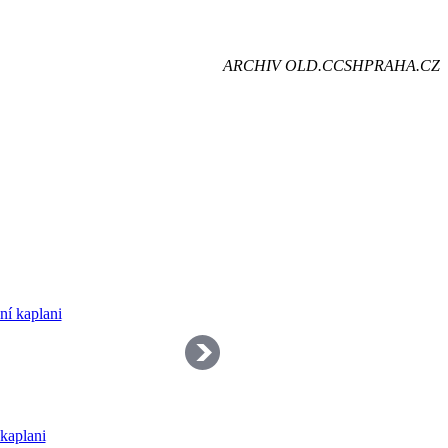
je
ARCHIV OLD.CCSHPRAHA.CZ
dě
kaplani